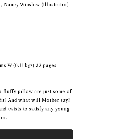
r, Nancy Winslow (Illustrator)
cms W (0.11 kgs) 32 pages
a fluffy pillow are just some of
 fit? And what will Mother say?
nd twists to satisfy any young
lor.