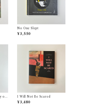
No One Slept
¥3,550
y of
I Will Not Be Scared
¥3,480