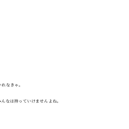
。
いれなきゃ。
みんなは持っていけませんよね。