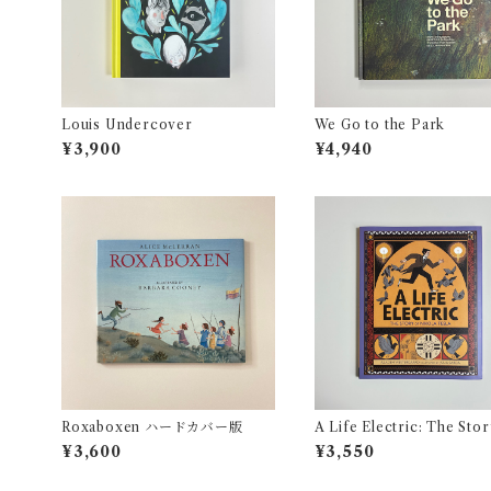
Louis Undercover
We Go to the Park
¥3,900
¥4,940
Roxaboxen ハードカバー版
A Life Electric: The Stor
Nikola Tesla
¥3,600
¥3,550