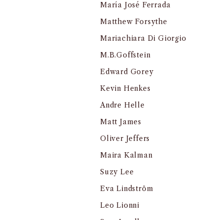
María José Ferrada
Matthew Forsythe
Mariachiara Di Giorgio
M.B.Goffstein
Edward Gorey
Kevin Henkes
Andre Helle
Matt James
Oliver Jeffers
Maira Kalman
Suzy Lee
Eva Lindström
Leo Lionni