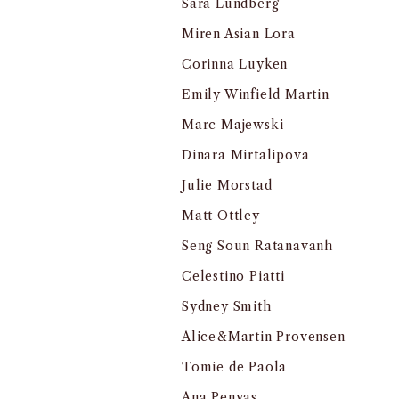
Sara Lundberg
Miren Asian Lora
Corinna Luyken
Emily Winfield Martin
Marc Majewski
Dinara Mirtalipova
Julie Morstad
Matt Ottley
Seng Soun Ratanavanh
Celestino Piatti
Sydney Smith
Alice&Martin Provensen
Tomie de Paola
Ana Penyas