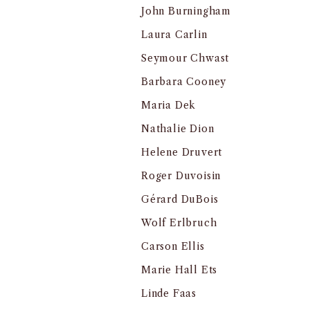
John Burningham
Laura Carlin
Seymour Chwast
Barbara Cooney
Maria Dek
Nathalie Dion
Helene Druvert
Roger Duvoisin
Gérard DuBois
Wolf Erlbruch
Carson Ellis
Marie Hall Ets
Linde Faas