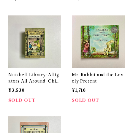
Nutshell Library: Allig
Mr. Rabbit and the Lov
ators All Around, Chic
ely Present
ken Soup with Rice, On
¥3,530
¥1,710
e Was Johnny, Pierre
SOLD OUT
SOLD OUT