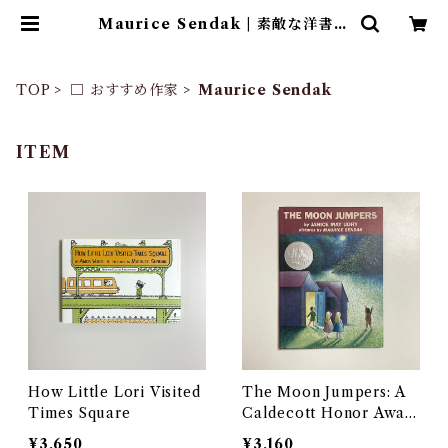
Maurice Sendak | 素敵な洋書絵
本のお店 Read Leaf Books
TOP
□ おすすめ作家
Maurice Sendak
ITEM
How Little Lori Visited
The Moon Jumpers: A
Times Square
Caldecott Honor Awar
d Winner
¥3,650
¥3,160