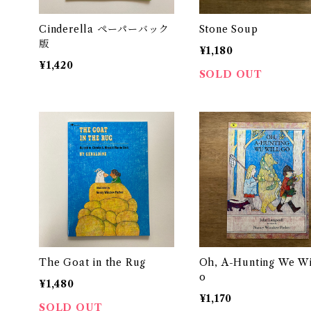
Cinderella ペーパーバック
Stone Soup
版
¥1,180
¥1,420
SOLD OUT
The Goat in the Rug
Oh, A-Hunting We Wi
o
¥1,480
¥1,170
SOLD OUT