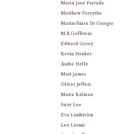
María José Ferrada
Matthew Forsythe
Mariachiara Di Giorgio
M.B.Goffstein
Edward Gorey
Kevin Henkes
Andre Helle
Matt James
Oliver Jeffers
Maira Kalman
Suzy Lee
Eva Lindström
Leo Lionni