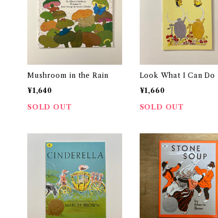
Mushroom in the Rain
Look What I Can Do
¥1,640
¥1,660
SOLD OUT
SOLD OUT