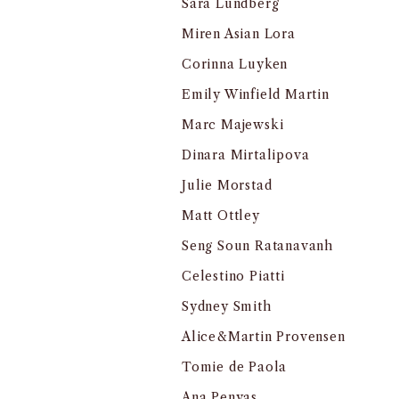
Sara Lundberg
Miren Asian Lora
Corinna Luyken
Emily Winfield Martin
Marc Majewski
Dinara Mirtalipova
Julie Morstad
Matt Ottley
Seng Soun Ratanavanh
Celestino Piatti
Sydney Smith
Alice&Martin Provensen
Tomie de Paola
Ana Penyas