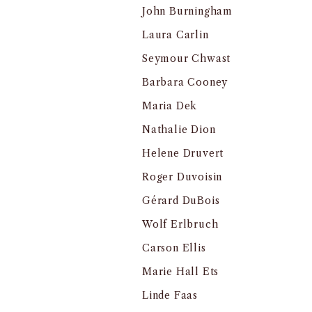
John Burningham
Laura Carlin
Seymour Chwast
Barbara Cooney
Maria Dek
Nathalie Dion
Helene Druvert
Roger Duvoisin
Gérard DuBois
Wolf Erlbruch
Carson Ellis
Marie Hall Ets
Linde Faas