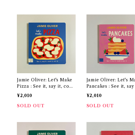
Jamie Oliver: Let's Make
Jamie Oliver: Let's M
Pizza : See it, say it, cook
Pancakes : See it, say 
it, eat it!
ook it, eat it!
¥2,010
¥2,010
SOLD OUT
SOLD OUT