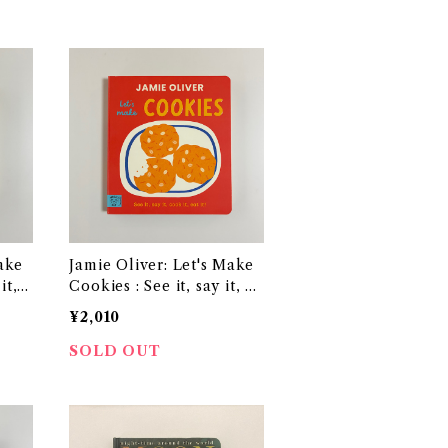
ake
Jamie Oliver: Let's Make
it, c
Cookies : See it, say it, co
ok it, eat it!
¥2,010
SOLD OUT