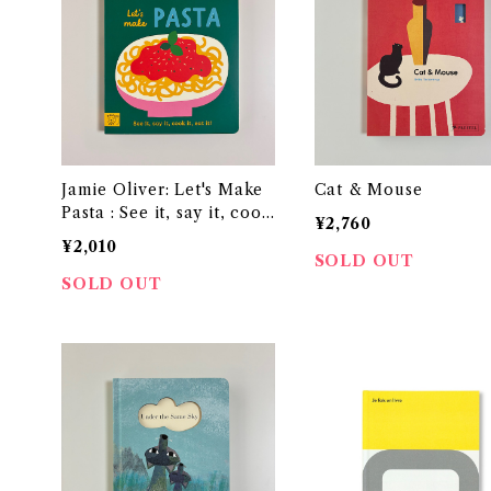
Jamie Oliver: Let's Make
Cat & Mouse
Pasta : See it, say it, cook
¥2,760
it, eat it!
¥2,010
SOLD OUT
SOLD OUT