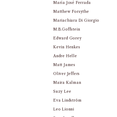
María José Ferrada
Matthew Forsythe
Mariachiara Di Giorgio
M.B.Goffstein
Edward Gorey
Kevin Henkes
Andre Helle
Matt James
Oliver Jeffers
Maira Kalman
Suzy Lee
Eva Lindström
Leo Lionni