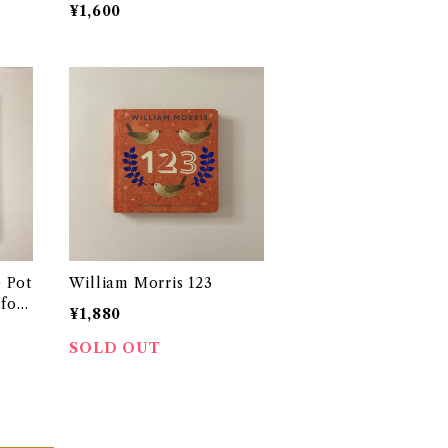
¥1,600
 Pot
William Morris 123
 for
¥1,880
SOLD OUT