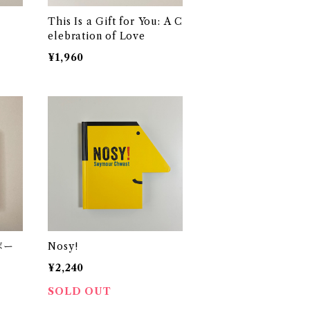
This Is a Gift for You: A C
elebration of Love
¥1,960
 ボー
Nosy!
¥2,240
SOLD OUT