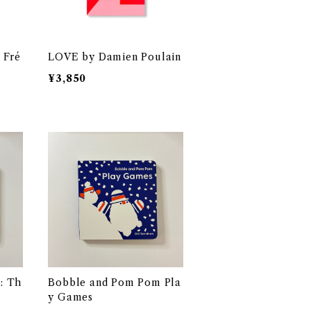
 Fré
LOVE by Damien Poulain
¥3,850
: Th
Bobble and Pom Pom Pla
y Games