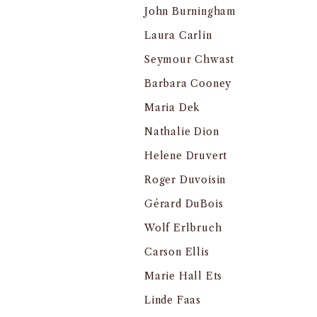
John Burningham
Laura Carlin
Seymour Chwast
Barbara Cooney
Maria Dek
Nathalie Dion
Helene Druvert
Roger Duvoisin
Gérard DuBois
Wolf Erlbruch
Carson Ellis
Marie Hall Ets
Linde Faas