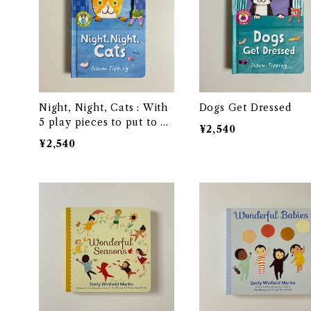
Night, Night, Cats : With
Dogs Get Dressed
5 play pieces to put to be
¥2,540
d
¥2,540