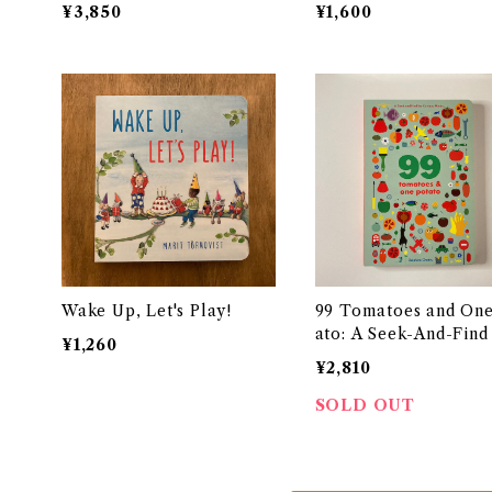
¥3,850
¥1,600
Wake Up, Let's Play!
99 Tomatoes and One
ato: A Seek-And-Find
¥1,260
Curious Minds
¥2,810
SOLD OUT