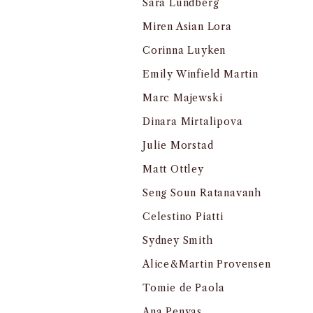
Sara Lundberg
Miren Asian Lora
Corinna Luyken
Emily Winfield Martin
Marc Majewski
Dinara Mirtalipova
Julie Morstad
Matt Ottley
Seng Soun Ratanavanh
Celestino Piatti
Sydney Smith
Alice&Martin Provensen
Tomie de Paola
Ana Penyas