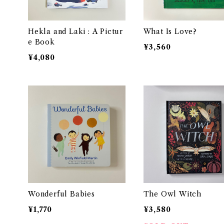
Hekla and Laki : A Pictur
What Is Love?
e Book
¥3,560
¥4,080
Wonderful Babies
The Owl Witch
¥1,770
¥3,580