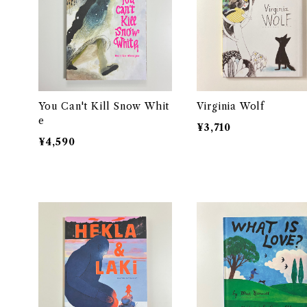
You Can't Kill Snow Whit
Virginia Wolf
e
¥3,710
¥4,590