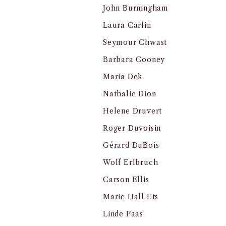
John Burningham
Laura Carlin
Seymour Chwast
Barbara Cooney
Maria Dek
Nathalie Dion
Helene Druvert
Roger Duvoisin
Gérard DuBois
Wolf Erlbruch
Carson Ellis
Marie Hall Ets
Linde Faas