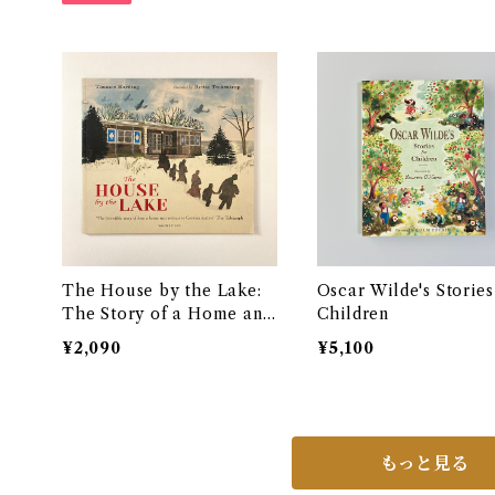
The House by the Lake:
Oscar Wilde's Stories
The Story of a Home and
Children
a Hundred Years of Histo
¥2,090
¥5,100
ry
もっと見る