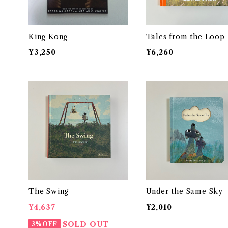
King Kong
Tales from the Loop
¥3,250
¥6,260
The Swing
Under the Same Sky
¥4,637
¥2,010
SOLD OUT
3%OFF