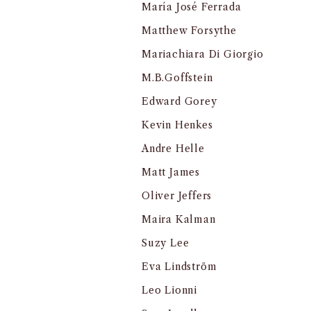
María José Ferrada
Matthew Forsythe
Mariachiara Di Giorgio
M.B.Goffstein
Edward Gorey
Kevin Henkes
Andre Helle
Matt James
Oliver Jeffers
Maira Kalman
Suzy Lee
Eva Lindström
Leo Lionni