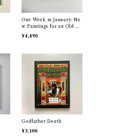
One Week in January: Ne
w Paintings for an Old Di
ary
¥4,490
Godfather Death
¥3,100