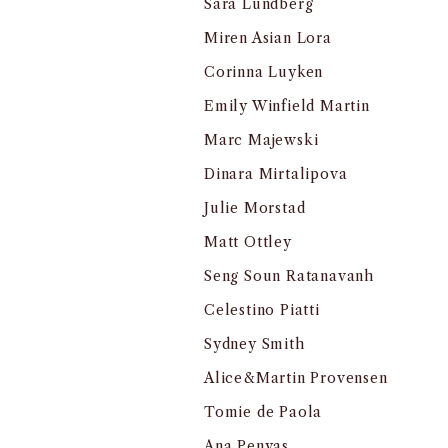
Sara Lundberg
Miren Asian Lora
Corinna Luyken
Emily Winfield Martin
Marc Majewski
Dinara Mirtalipova
Julie Morstad
Matt Ottley
Seng Soun Ratanavanh
Celestino Piatti
Sydney Smith
Alice&Martin Provensen
Tomie de Paola
Ana Penyas