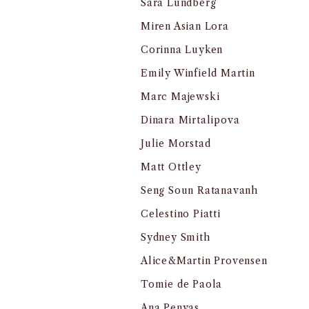
Sara Lundberg
Miren Asian Lora
Corinna Luyken
Emily Winfield Martin
Marc Majewski
Dinara Mirtalipova
Julie Morstad
Matt Ottley
Seng Soun Ratanavanh
Celestino Piatti
Sydney Smith
Alice&Martin Provensen
Tomie de Paola
Ana Penyas