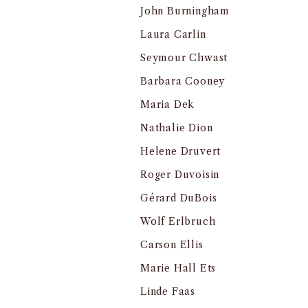
John Burningham
Laura Carlin
Seymour Chwast
Barbara Cooney
Maria Dek
Nathalie Dion
Helene Druvert
Roger Duvoisin
Gérard DuBois
Wolf Erlbruch
Carson Ellis
Marie Hall Ets
Linde Faas