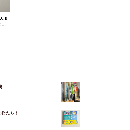
ACE
の植
い動物たち！