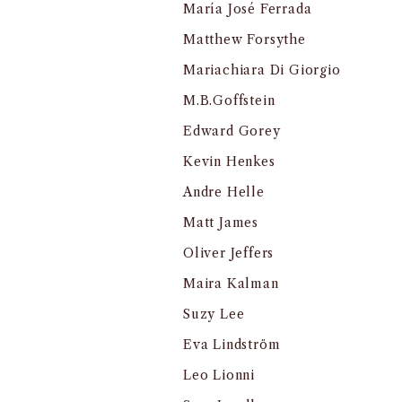
María José Ferrada
Matthew Forsythe
Mariachiara Di Giorgio
M.B.Goffstein
Edward Gorey
Kevin Henkes
Andre Helle
Matt James
Oliver Jeffers
Maira Kalman
Suzy Lee
Eva Lindström
Leo Lionni