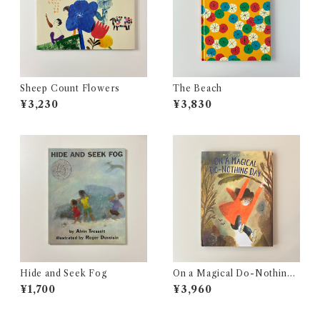
Sheep Count Flowers
The Beach
¥3,230
¥3,830
Hide and Seek Fog
On a Magical Do-Nothing
Day
¥1,700
¥3,960