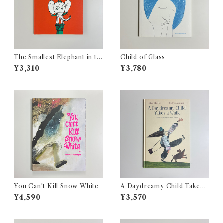
The Smallest Elephant in th
Child of Glass
e World
¥3,310
¥3,780
You Can't Kill Snow White
A Daydreamy Child Takes a
Walk
¥4,590
¥3,570