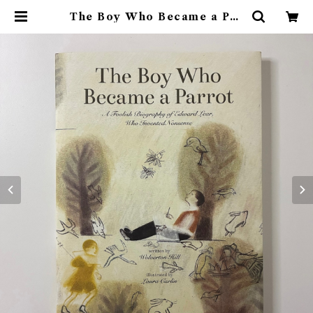
The Boy Who Became a Par
rot : A Foolish Biography of
Edward Lear, Who Invented
Nonsense | 素敵な洋書絵本のお店
Read Leaf Books