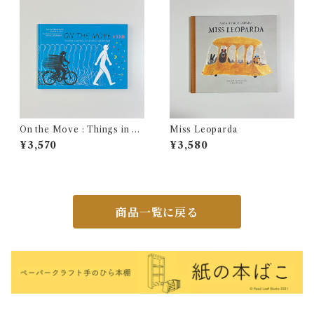
On the Move : Things in M
Miss Leoparda
otion on Earth and Beyond
¥3,570
¥3,580
商品一覧に戻る