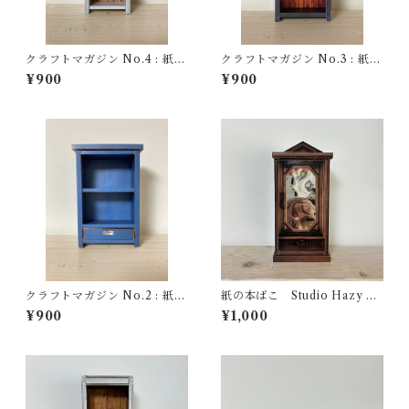
クラフトマガジン No.4 : 紙の
クラフトマガジン No.3 : 紙の
本ばこ【のっぽのしろい本だ
本ばこ【おじいさんの、その
¥900
¥900
な】
またおじいさんの本だな】
クラフトマガジン No.2 : 紙の
紙の本ばこ Studio Hazy Sp
本ばこ【引き出しのついた群
ecula ※新バージョン
¥900
¥1,000
青の本だな】