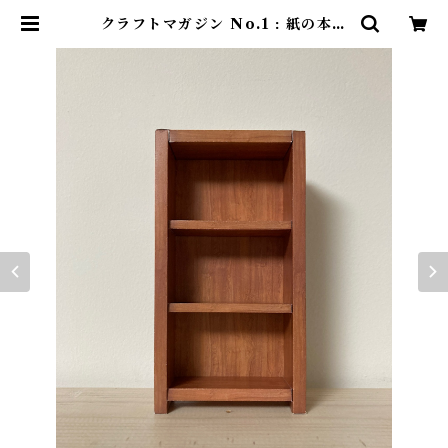
クラフトマガジン No.1 : 紙の本ば
こ【木目の見えるヒッコリーの本だ
な】 | 素敵な洋書絵本のお店 Read
Leaf Books