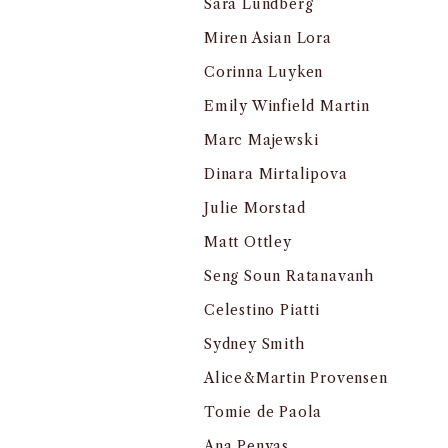
Sara Lundberg
Miren Asian Lora
Corinna Luyken
Emily Winfield Martin
Marc Majewski
Dinara Mirtalipova
Julie Morstad
Matt Ottley
Seng Soun Ratanavanh
Celestino Piatti
Sydney Smith
Alice&Martin Provensen
Tomie de Paola
Ana Penyas