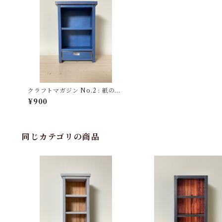
クラフトマガジン No.2 : 紙の本
ばこ【引き出しのついた群青の本
¥900
だな】
同じカテゴリの商品