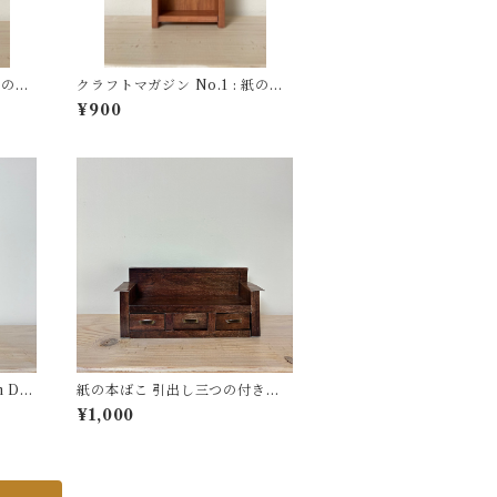
紙の本
クラフトマガジン No.1 : 紙の本
またお
ばこ【木目の見えるヒッコリーの
¥900
本だな】
n Dre
紙の本ばこ 引出し三つの付きの
ベンチ ※新バージョン
¥1,000