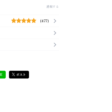
通報する
(477)
E
ポスト