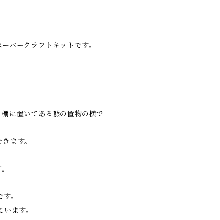
ペーパークラフトキットです。
の棚に置いてある熊の置物の横で
できます。
す。
です。
ています。