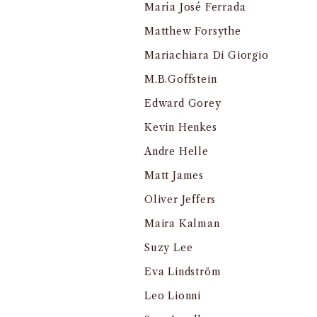
María José Ferrada
Matthew Forsythe
Mariachiara Di Giorgio
M.B.Goffstein
Edward Gorey
Kevin Henkes
Andre Helle
Matt James
Oliver Jeffers
Maira Kalman
Suzy Lee
Eva Lindström
Leo Lionni