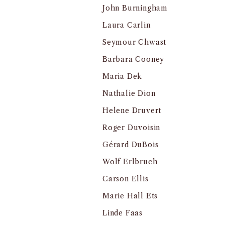
John Burningham
Laura Carlin
Seymour Chwast
Barbara Cooney
Maria Dek
Nathalie Dion
Helene Druvert
Roger Duvoisin
Gérard DuBois
Wolf Erlbruch
Carson Ellis
Marie Hall Ets
Linde Faas