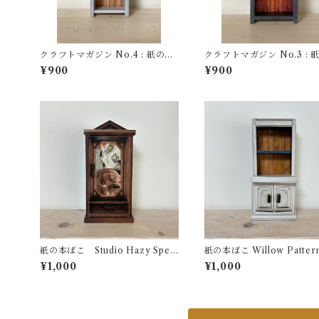
クラフトマガジン No.4 : 紙の本
クラフトマガジン No.3 : 
ばこ【のっぽのしろい本だな】
ばこ【おじいさんの、その
¥900
¥900
じいさんの本だな】
紙の本ばこ Studio Hazy Spec
紙の本ばこ Willow Patter
ula ※新バージョン
sser ※新バージョン
¥1,000
¥1,000