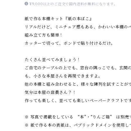
¥9,000以上のご注文で国内送料が無料になります。
紙で作る本棚キット『紙の本ばこ』
リアルだけど、ミニチュア感もある、かわいい本棚の
組み立て方も簡単！
カッターで切って、ボンドで貼り付けるだけ。
たくさん並べてみましょう！
ご自宅のテーブルの上でも、窓台の隅っこでも、玄関
も、小さな本屋さんを再現できますよ。
他の本棚と組み合わせると、様々な陳列を試すことが
気分は本屋の店員さん？！
作っても楽しく、並べても楽しいペーパークラフトで
※ 写真で掲載をしている “本”・“りんご箱” は別売
※ 紙で作る本の表紙は、パブリックドメインを使用し