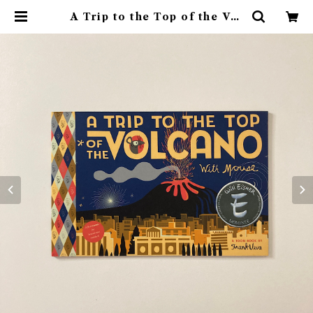
A Trip to the Top of the Vol
cano with Mouse | 素敵な洋書
絵本のお店 Read Leaf Books