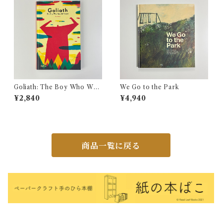
Goliath: The Boy Who Was
We Go to the Park
Different
¥2,840
¥4,940
商品一覧に戻る