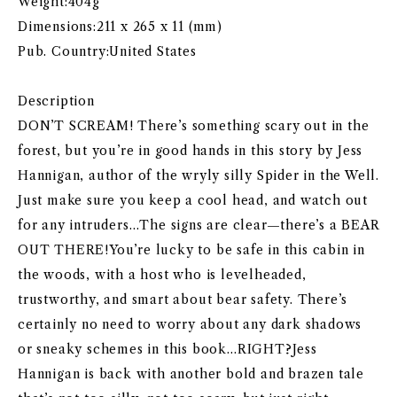
Weight:404g
Dimensions:211 x 265 x 11 (mm)
Pub. Country:United States
Description
DON’T SCREAM! There’s something scary out in the
forest, but you’re in good hands in this story by Jess
Hannigan, author of the wryly silly Spider in the Well.
Just make sure you keep a cool head, and watch out
for any intruders…The signs are clear—there’s a BEAR
OUT THERE!You’re lucky to be safe in this cabin in
the woods, with a host who is levelheaded,
trustworthy, and smart about bear safety. There’s
certainly no need to worry about any dark shadows
or sneaky schemes in this book…RIGHT?Jess
Hannigan is back with another bold and brazen tale