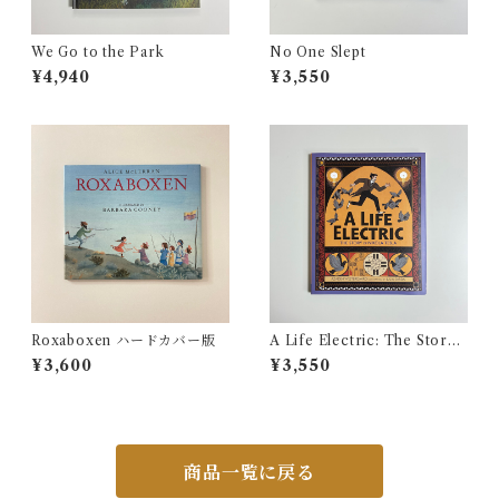
We Go to the Park
No One Slept
¥4,940
¥3,550
Roxaboxen ハードカバー版
A Life Electric: The Story
of Nikola Tesla
¥3,600
¥3,550
商品一覧に戻る