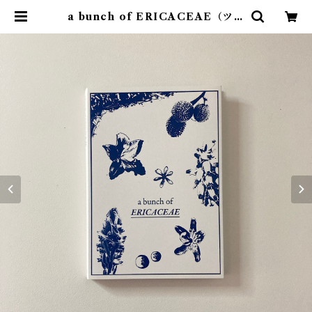
a bunch of ERICACEAE（ツツ
ジ科の植物） | 素敵な洋書絵本のお
店 Read Leaf Books