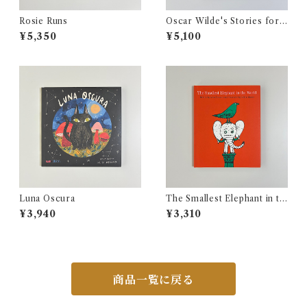
Rosie Runs
Oscar Wilde's Stories for
Children
¥5,350
¥5,100
Luna Oscura
The Smallest Elephant in th
e World
¥3,940
¥3,310
商品一覧に戻る