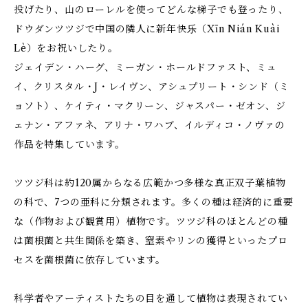
投げたり、山のローレルを使ってどんな梯子でも登ったり、
ドウダンツツジで中国の隣人に新年快乐（Xīn Nián Kuài
Lè）をお祝いしたり。
ジェイデン・ハーグ、ミーガン・ホールドファスト、ミュ
イ、クリスタル・J・レイヴン、アシュプリート・シンド（ミ
ョソト）、ケイティ・マクリーン、ジャスパー・ゼオン、ジ
ェナン・アファネ、アリナ・ワハブ、イルディコ・ノヴァの
作品を特集しています。
ツツジ科は約120属からなる広範かつ多様な真正双子葉植物
の科で、7つの亜科に分類されます。多くの種は経済的に重要
な（作物および観賞用）植物です。ツツジ科のほとんどの種
は菌根菌と共生関係を築き、窒素やリンの獲得といったプロ
セスを菌根菌に依存しています。
科学者やアーティストたちの目を通して植物は表現されてい