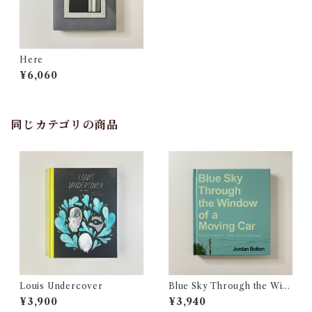
Here
¥6,060
同じカテゴリの商品
Louis Undercover
Blue Sky Through the Win
dow of a Moving Car
¥3,900
¥3,940