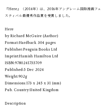
『Here』（2014年）は、2016年アングレーム国際漫画フェ
スティバル最優秀作品賞を受賞しました。
Here
by Richard McGuire (Author)
Format:Hardback 304 pages
Publisher:Penguin Books Ltd
Imprint:Hamish Hamilton Ltd
ISBN:9780241755709
Published:5 Dec 2024
Weight:902g
Dimensions:173 x 245 x 31 (mm)
Pub. Country:United Kingdom
Description