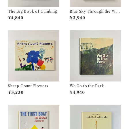
The Big Book of Climbing
Blue Sky Through the Win
dow of a Moving Car
¥4,840
¥3,940
Sheep Count Flowers
We Go to the Park
¥3,230
¥4,940