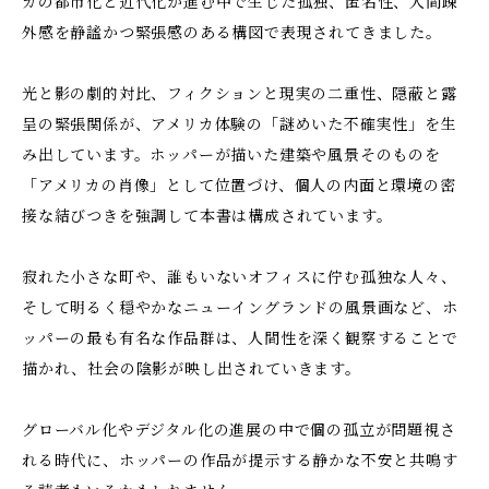
カの都市化と近代化が進む中で生じた孤独、匿名性、人間疎
外感を静謐かつ緊張感のある構図で表現されてきました。
光と影の劇的対比、フィクションと現実の二重性、隠蔽と露
呈の緊張関係が、アメリカ体験の「謎めいた不確実性」を生
み出しています。ホッパーが描いた建築や風景そのものを
「アメリカの肖像」として位置づけ、個人の内面と環境の密
接な結びつきを強調して本書は構成されています。
寂れた小さな町や、誰もいないオフィスに佇む孤独な人々、
そして明るく穏やかなニューイングランドの風景画など、ホ
ッパーの最も有名な作品群は、人間性を深く観察することで
描かれ、社会の陰影が映し出されていきます。
グローバル化やデジタル化の進展の中で個の孤立が問題視さ
れる時代に、ホッパーの作品が提示する静かな不安と共鳴す