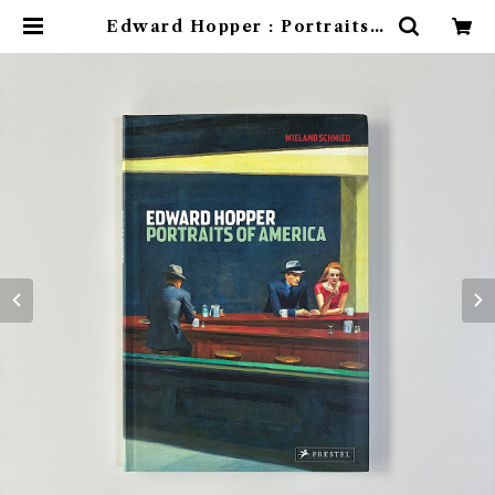
Edward Hopper : Portraits o
f America | 素敵な洋書絵本のお
店 Read Leaf Books