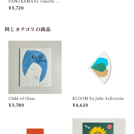
PANORAMA by Fanette M
ellier
¥5,720
同じカテゴリの商品
Child of Glass
BLOOM by Julie Safirstein
¥3,780
¥4,620