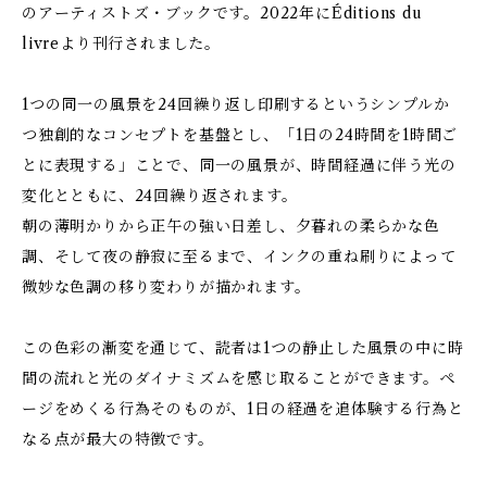
のアーティストズ・ブックです。2022年にÉditions du
livreより刊行されました。
1つの同一の風景を24回繰り返し印刷するというシンプルか
つ独創的なコンセプトを基盤とし、「1日の24時間を1時間ご
とに表現する」ことで、同一の風景が、時間経過に伴う光の
変化とともに、24回繰り返されます。
朝の薄明かりから正午の強い日差し、夕暮れの柔らかな色
調、そして夜の静寂に至るまで、インクの重ね刷りによって
微妙な色調の移り変わりが描かれます。
この色彩の漸変を通じて、読者は1つの静止した風景の中に時
間の流れと光のダイナミズムを感じ取ることができます。ペ
ージをめくる行為そのものが、1日の経過を追体験する行為と
なる点が最大の特徴です。