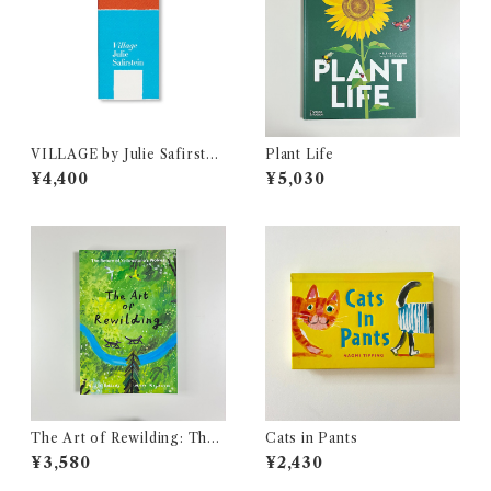
VILLAGE by Julie Safirstei
Plant Life
n
¥4,400
¥5,030
The Art of Rewilding: The
Cats in Pants
Return of Yellowstone's W
¥3,580
¥2,430
olves