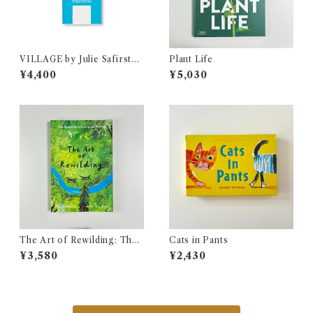
VILLAGE by Julie Safirstei
Plant Life
n
¥4,400
¥5,030
The Art of Rewilding: The
Cats in Pants
Return of Yellowstone's W
¥3,580
¥2,430
olves