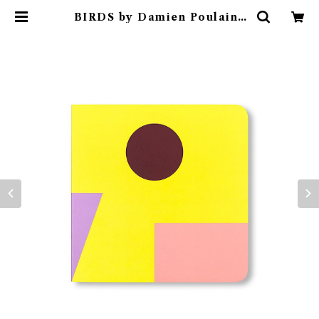
BIRDS by Damien Poulain |
素敵な洋書絵本のお店 Read Leaf
Books