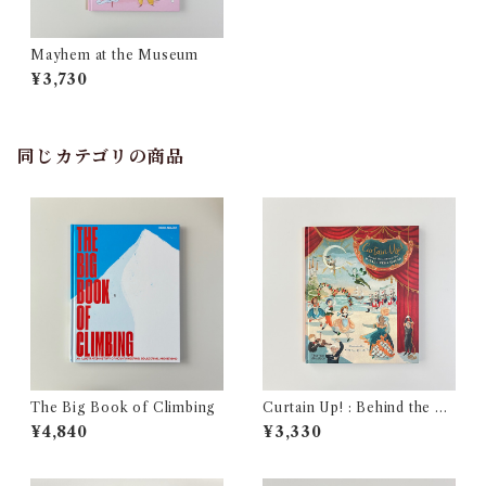
Mayhem at the Museum
¥3,730
同じカテゴリの商品
The Big Book of Climbing
Curtain Up! : Behind the Sc
enes at the Royal Opera Ho
¥4,840
¥3,330
use