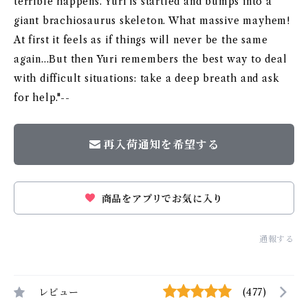
terrible happens. Yuri is startled and bumps into a
giant brachiosaurus skeleton. What massive mayhem!
At first it feels as if things will never be the same
again...But then Yuri remembers the best way to deal
with difficult situations: take a deep breath and ask
for help."--
再入荷通知を希望する
商品をアプリでお気に入り
通報する
レビュー
(477)