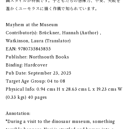
画スタイルが特徴です。子どもたちの想像力、不安、失敗を
温かくユーモラスに描く作風で知られています。
Mayhem at the Museum
Contributor(s): Brückner, Hannah (Author) ,
Watkinson, Laura (Translator)
EAN: 9780735845855
Publisher: Northsouth Books
Binding: Hardcover
Pub Date: September 23, 2025
Target Age Group: 04 to 08
Physical Info: 0.94 cms H x 28.63 cms L x 19.23 cms W
(0.33 kgs) 40 pages
Annotation:
"During a visit to the dinosaur museum, something