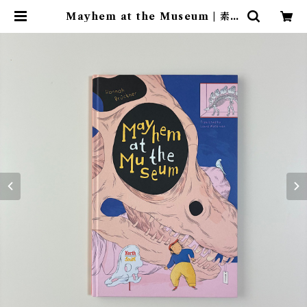
Mayhem at the Museum | 素敵
な洋書絵本のお店 Read Leaf Bo
oks