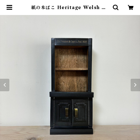
紙の本ばこ Heritage Welsh Dr
esser ※新バージョン | 素敵な洋書
絵本のお店 Read Leaf Books