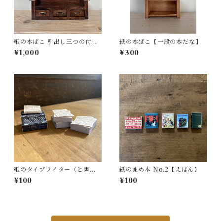
紙の本ばこ 引出し三つの付き
紙の本ばこ【一段の本だな】
のベンチ ※新バージョン
¥1,000
¥300
紙のタイプライター（と書き
紙のまめ本 No.2【えほん】
かけの原稿）
¥100
¥100