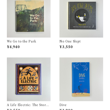
We Go to the Park
No One Slept
¥4,940
¥3,550
A Life Electric: The Story
Dive
of Nikola Tesla