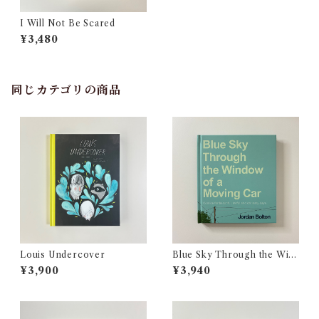
I Will Not Be Scared
¥3,480
同じカテゴリの商品
Louis Undercover
Blue Sky Through the Win
dow of a Moving Car
¥3,900
¥3,940