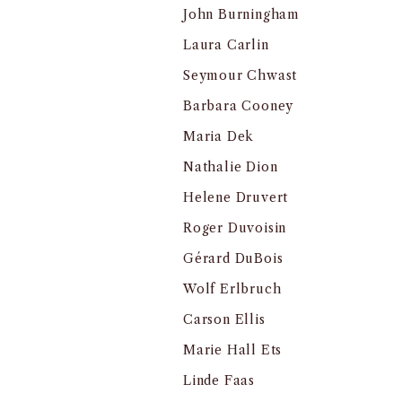
John Burningham
Laura Carlin
Seymour Chwast
Barbara Cooney
Maria Dek
Nathalie Dion
Helene Druvert
Roger Duvoisin
Gérard DuBois
Wolf Erlbruch
Carson Ellis
Marie Hall Ets
Linde Faas