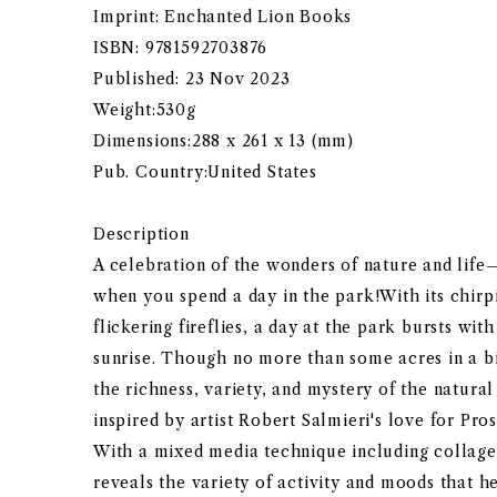
Imprint: Enchanted Lion Books
ISBN: 9781592703876
Published: 23 Nov 2023
Weight:530g
Dimensions:288 x 261 x 13 (mm)
Pub. Country:United States
Description
A celebration of the wonders of nature and life—
when you spend a day in the park!With its chirp
flickering fireflies, a day at the park bursts wit
sunrise. Though no more than some acres in a big
the richness, variety, and mystery of the natura
inspired by artist Robert Salmieri's love for Pr
With a mixed media technique including collage
reveals the variety of activity and moods that h