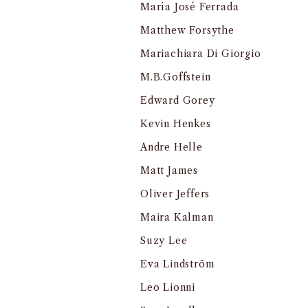
María José Ferrada
Matthew Forsythe
Mariachiara Di Giorgio
M.B.Goffstein
Edward Gorey
Kevin Henkes
Andre Helle
Matt James
Oliver Jeffers
Maira Kalman
Suzy Lee
Eva Lindström
Leo Lionni