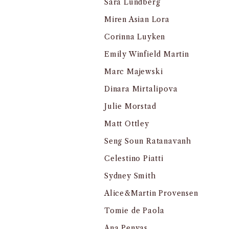
Sara Lundberg
Miren Asian Lora
Corinna Luyken
Emily Winfield Martin
Marc Majewski
Dinara Mirtalipova
Julie Morstad
Matt Ottley
Seng Soun Ratanavanh
Celestino Piatti
Sydney Smith
Alice&Martin Provensen
Tomie de Paola
Ana Penyas