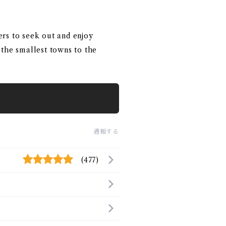
ers to seek out and enjoy
 the smallest towns to the
通報する
(477)