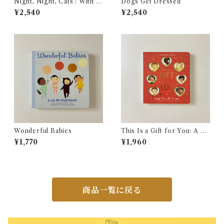
Night, Night, Cats : With 5
Dogs Get Dressed
play pieces to put to bed
¥2,540
¥2,540
Wonderful Babies
This Is a Gift for You: A Ce
lebration of Love
¥1,770
¥1,960
商品一覧に戻る