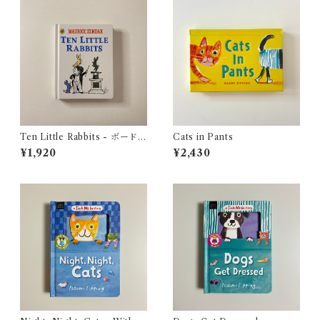
Ten Little Rabbits - ボードブ
Cats in Pants
ック版
¥1,920
¥2,430