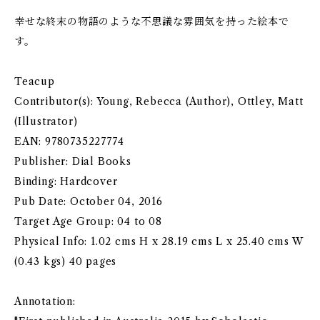
幸せな終末の物語のような不思議な雰囲気を持った絵本で
す。
Teacup
Contributor(s): Young, Rebecca (Author), Ottley, Matt
(Illustrator)
EAN: 9780735227774
Publisher: Dial Books
Binding: Hardcover
Pub Date: October 04, 2016
Target Age Group: 04 to 08
Physical Info: 1.02 cms H x 28.19 cms L x 25.40 cms W
(0.43 kgs) 40 pages
Annotation: