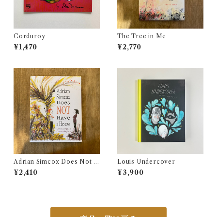
Corduroy
The Tree in Me
¥1,470
¥2,770
Adrian Simcox Does Not H
Louis Undercover
ave a Horse
¥2,410
¥3,900