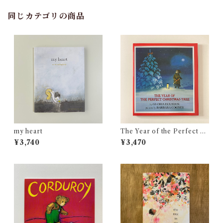
同じカテゴリの商品
my heart
The Year of the Perfect C
hristmas Tree: An Appalach
¥3,740
¥3,470
ian Story