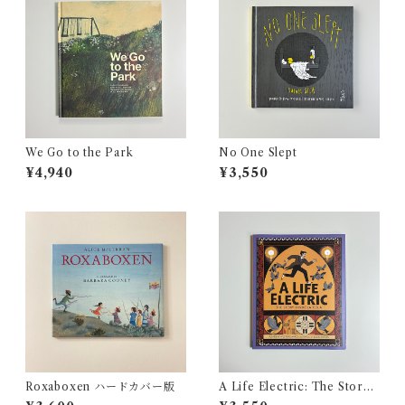
We Go to the Park
No One Slept
¥4,940
¥3,550
Roxaboxen ハードカバー版
A Life Electric: The Story
of Nikola Tesla