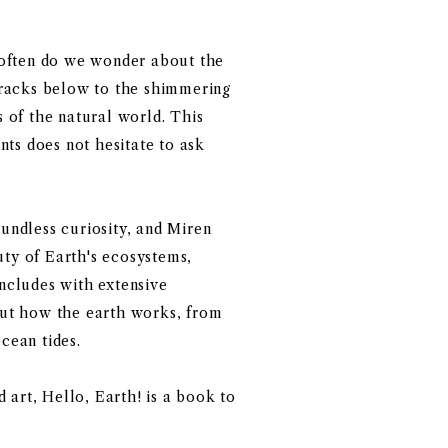
 often do we wonder about the
cracks below to the shimmering
 of the natural world. This
nts does not hesitate to ask
ndless curiosity, and Miren
uty of Earth's ecosystems,
ncludes with extensive
bout how the earth works, from
ocean tides.
 art, Hello, Earth! is a book to