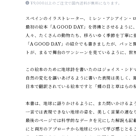
¥9,000以上のご注文で国内送料が無料になります。
スペインのイラストレーター、ミレン・アシアイン・
最初の絵本「A GOOD DAY」を彷彿とさせるよう
人々、たくさんの動物たち、移ろいゆく季節を丁寧に
「A GOOD DAY」の紹介でも書きましたが、パッ
トが、まるで舞台のワンシーンを見ているように、世
この絵本のために地球詩を書いたのはジョイス・シド
自然の変化を謳いあげるように書いた表現は美しく、
日本で翻訳されている絵本ですと「蝶の目と草はらの
本書は、地球に語りかけるように、また問いかけるよ
一言では表現できない地球の姿を、美しく言葉の連な
最後のページでは科学的なデータを元にした解説も記
にと両方のアプローチから地球について学び感じとる