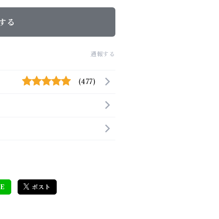
する
通報する
(477)
E
ポスト