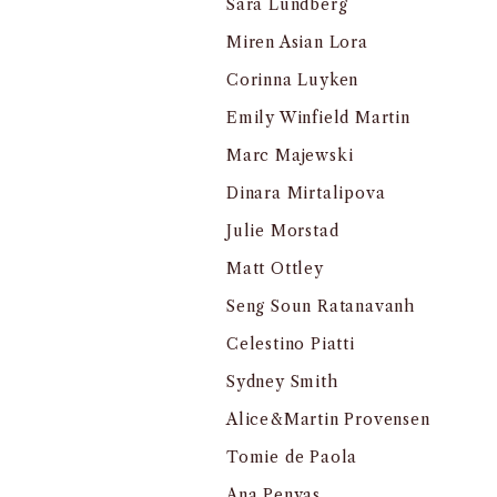
Sara Lundberg
Miren Asian Lora
Corinna Luyken
Emily Winfield Martin
Marc Majewski
Dinara Mirtalipova
Julie Morstad
Matt Ottley
Seng Soun Ratanavanh
Celestino Piatti
Sydney Smith
Alice&Martin Provensen
Tomie de Paola
Ana Penyas