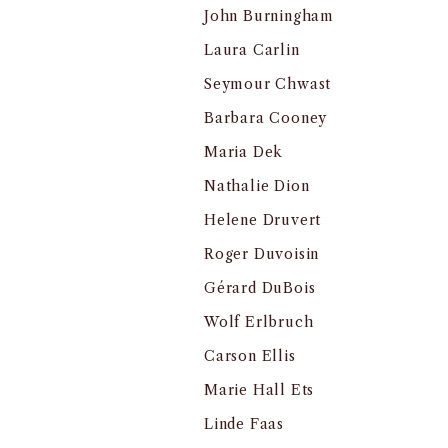
John Burningham
Laura Carlin
Seymour Chwast
Barbara Cooney
Maria Dek
Nathalie Dion
Helene Druvert
Roger Duvoisin
Gérard DuBois
Wolf Erlbruch
Carson Ellis
Marie Hall Ets
Linde Faas