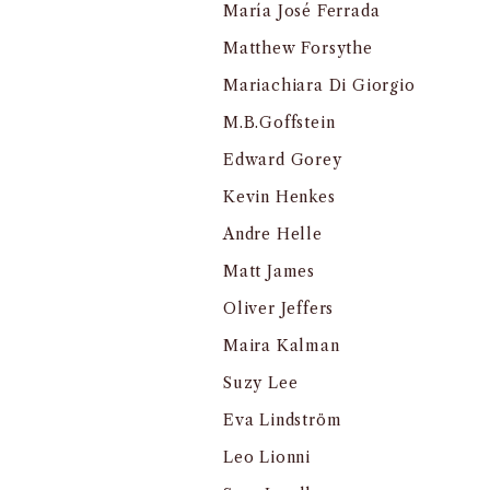
María José Ferrada
Matthew Forsythe
Mariachiara Di Giorgio
M.B.Goffstein
Edward Gorey
Kevin Henkes
Andre Helle
Matt James
Oliver Jeffers
Maira Kalman
Suzy Lee
Eva Lindström
Leo Lionni