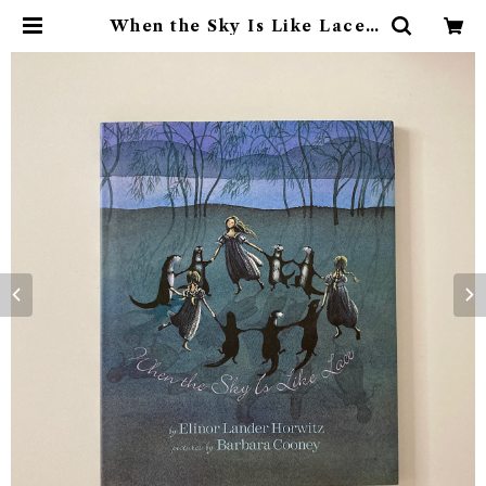
When the Sky Is Like Lace |
素敵な洋書絵本のお店 Read Leaf
Books