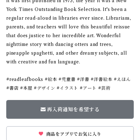
it was first published in 1975, the year it was a New
York Times Outstanding Book Selection. It's been a
regular read-aloud in libraries ever since. Librarians,
parents, and teachers will love this beautiful reissue
that does justice to her incredible art. Wonderful
nighttime story with dancing otters and trees,
pineapple spaghetti, and other dreamy subjects, all
with creative and fun language.
#readleafbooks #絵本 #児童書 #洋書 #洋書絵本 #えほん
#書店 #本屋 #デザイン #イラスト #アート #芸術
再入荷通知を希望する
商品をアプリでお気に入り