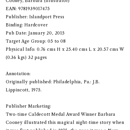
Cooney, Barbara (Illustrator)
EAN: 9781939017475
Publisher: Islandport Press
Binding: Hardcover
Pub Date: January 20, 2015
Target Age Group: 05 to 08
Physical Info: 0.76 cms H x 25.40 cms L x 20.57 cms W
(0.36 kgs) 32 pages
Annotation:
Originally published: Philadelphia, Pa.: J.B.
Lippincott, 1975.
Publisher Marketing:
Two-time Caldecott Medal Award Winner Barbara
Cooney illustrated this magical night-time story when