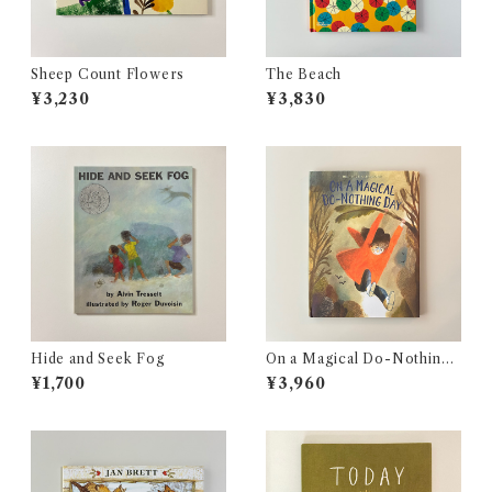
Sheep Count Flowers
The Beach
¥3,230
¥3,830
Hide and Seek Fog
On a Magical Do-Nothing
Day
¥1,700
¥3,960