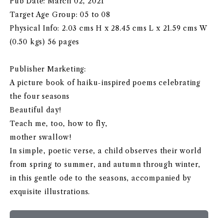
Pub Date: March 02, 2021
Target Age Group: 05 to 08
Physical Info: 2.03 cms H x 28.45 cms L x 21.59 cms W
(0.50 kgs) 56 pages
Publisher Marketing:
A picture book of haiku-inspired poems celebrating
the four seasons
Beautiful day!
Teach me, too, how to fly,
mother swallow!
In simple, poetic verse, a child observes their world
from spring to summer, and autumn through winter,
in this gentle ode to the seasons, accompanied by
exquisite illustrations.