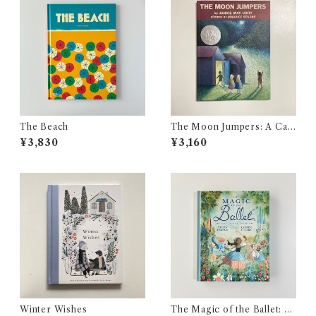
The Beach
The Moon Jumpers: A Cald
ecott Honor Award Winne
¥3,830
¥3,160
r
Winter Wishes
The Magic of the Ballet: Se