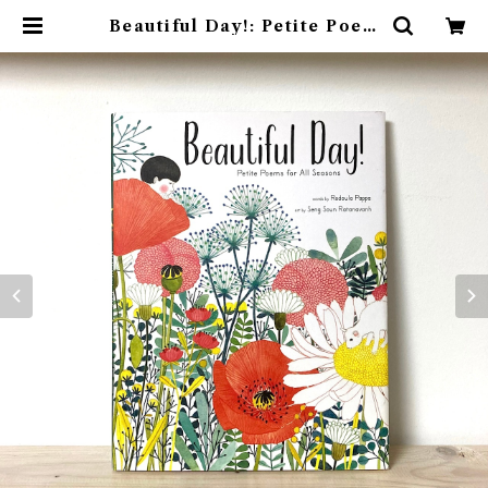
Beautiful Day!: Petite Poem
s for All Seasons | 素敵な洋書
絵本のお店 Read Leaf Books