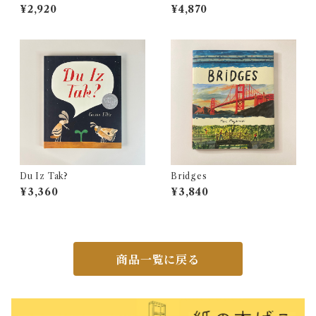
ven Classic Stories
¥2,920
¥4,870
Du Iz Tak?
Bridges
¥3,360
¥3,840
商品一覧に戻る