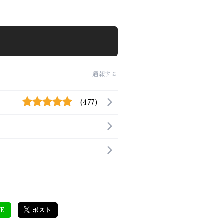
通報する
(477)
E
ポスト