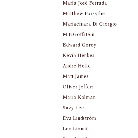
María José Ferrada
Matthew Forsythe
Mariachiara Di Giorgio
M.B.Goffstein
Edward Gorey
Kevin Henkes
Andre Helle
Matt James
Oliver Jeffers
Maira Kalman
Suzy Lee
Eva Lindström
Leo Lionni