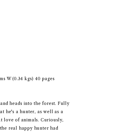
cms W (0.34 kgs) 40 pages
and heads into the forest. Fully
t he's a hunter, as well as a
t love of animals. Curiously,
1, the real happy hunter had