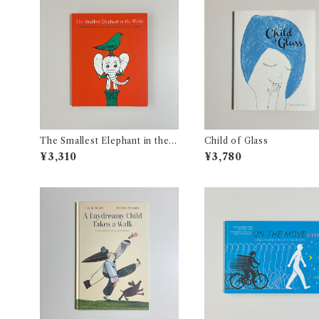
The Smallest Elephant in the
Child of Glass
World
¥3,310
¥3,780