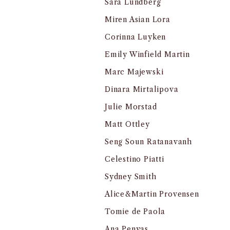
Sara Lundberg
Miren Asian Lora
Corinna Luyken
Emily Winfield Martin
Marc Majewski
Dinara Mirtalipova
Julie Morstad
Matt Ottley
Seng Soun Ratanavanh
Celestino Piatti
Sydney Smith
Alice&Martin Provensen
Tomie de Paola
Ana Penyas