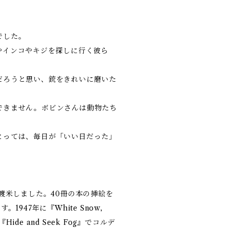
でした。
やインコやキジを探しに行く彼ら
だろうと思い、銃をきれいに磨いた
できません。ボビンさんは動物たち
とっては、毎日が「いい日だった」
渡米しました。40冊の本の挿絵を
947年に『White Snow,
ide and Seek Fog』でコルデ