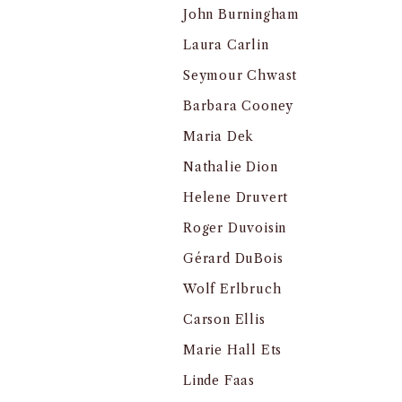
John Burningham
Laura Carlin
Seymour Chwast
Barbara Cooney
Maria Dek
Nathalie Dion
Helene Druvert
Roger Duvoisin
Gérard DuBois
Wolf Erlbruch
Carson Ellis
Marie Hall Ets
Linde Faas