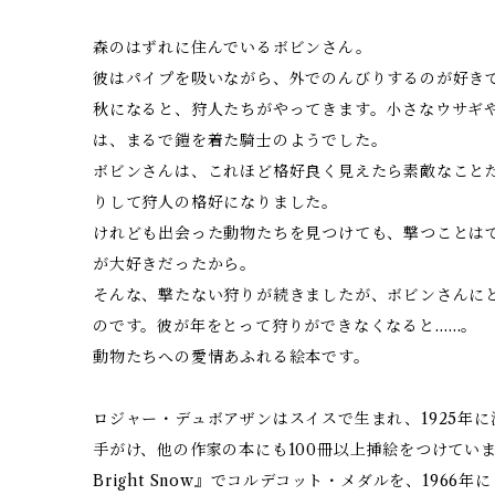
森のはずれに住んでいるボビンさん。
彼はパイプを吸いながら、外でのんびりするのが好き
秋になると、狩人たちがやってきます。小さなウサギ
は、まるで鎧を着た騎士のようでした。
ボビンさんは、これほど格好良く見えたら素敵なこと
りして狩人の格好になりました。
けれども出会った動物たちを見つけても、撃つことは
が大好きだったから。
そんな、撃たない狩りが続きましたが、ボビンさんに
のです。彼が年をとって狩りができなくなると……。
動物たちへの愛情あふれる絵本です。
ロジャー・デュボアザンはスイスで生まれ、1925年に
手がけ、他の作家の本にも100冊以上挿絵をつけています。1
Bright Snow』でコルデコット・メダルを、1966年に『H