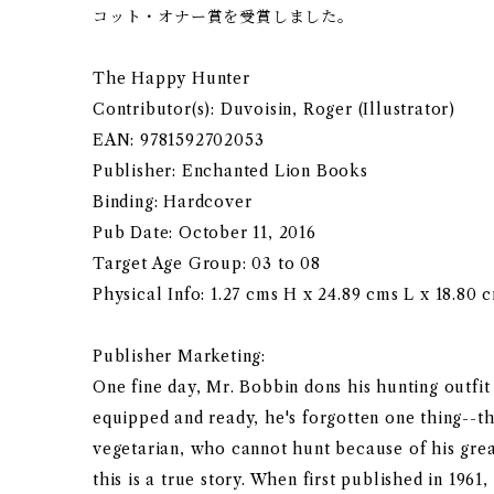
コット・オナー賞を受賞しました。
The Happy Hunter
Contributor(s): Duvoisin, Roger (Illustrator)
EAN: 9781592702053
Publisher: Enchanted Lion Books
Binding: Hardcover
Pub Date: October 11, 2016
Target Age Group: 03 to 08
Physical Info: 1.27 cms H x 24.89 cms L x 18.80 
Publisher Marketing:
One fine day, Mr. Bobbin dons his hunting outfit 
equipped and ready, he's forgotten one thing--tha
vegetarian, who cannot hunt because of his grea
this is a true story. When first published in 196