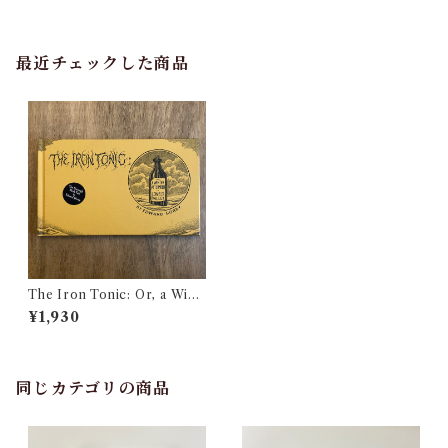
最近チェックした商品
The Iron Tonic: Or, a Wint
er Afternoon in Lonely Vall
¥1,930
ey
同じカテゴリの商品