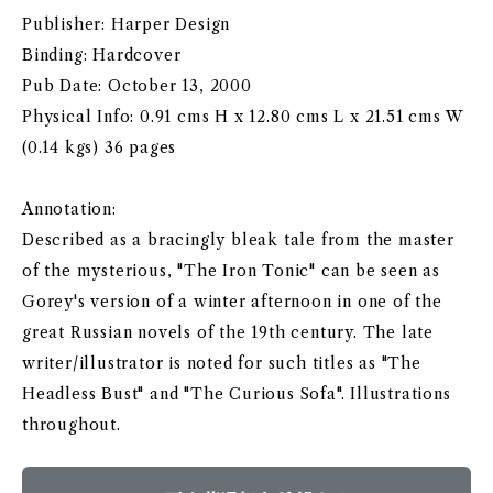
Publisher: Harper Design
Binding: Hardcover
Pub Date: October 13, 2000
Physical Info: 0.91 cms H x 12.80 cms L x 21.51 cms W
(0.14 kgs) 36 pages
Annotation:
Described as a bracingly bleak tale from the master
of the mysterious, "The Iron Tonic" can be seen as
Gorey's version of a winter afternoon in one of the
great Russian novels of the 19th century. The late
writer/illustrator is noted for such titles as "The
Headless Bust" and "The Curious Sofa". Illustrations
throughout.