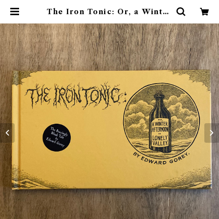
The Iron Tonic: Or, a Winter
Afternoon in Lonely Valley |
素敵な洋書絵本のお店 Read Leaf
Books