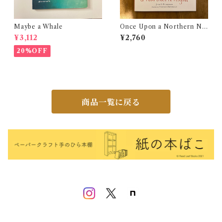
Maybe a Whale
Once Upon a Northern Ni
ght
¥3,112
¥2,760
20%OFF
商品一覧に戻る