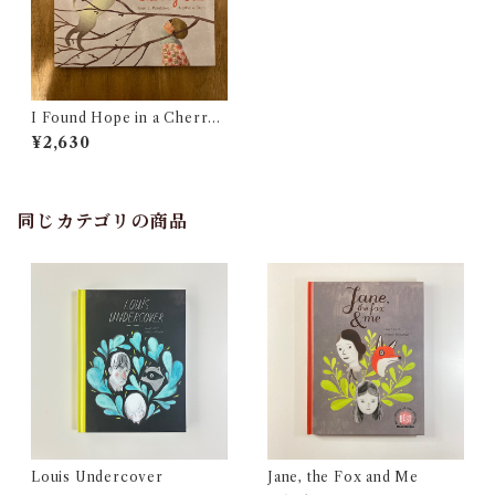
I Found Hope in a Cherry
Tree
¥2,630
同じカテゴリの商品
Louis Undercover
Jane, the Fox and Me