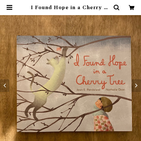
I Found Hope in a Cherry Tr
ee | 素敵な洋書絵本のお店 Read
Leaf Books