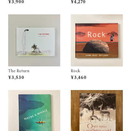
¥3,900
¥4,270
The Return
Rock
¥3,530
¥3,460