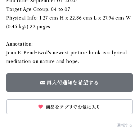
Pub Date: September 01, 2020
Target Age Group: 04 to 07
Physical Info: 1.27 cms H x 22.86 cms L x 27.94 cms W
(0.45 kgs) 32 pages
Annotation:
Jean E. Pendziwol's newest picture book is a lyrical
meditation on nature and hope.
再入荷通知を希望する
商品をアプリでお気に入り
通報する