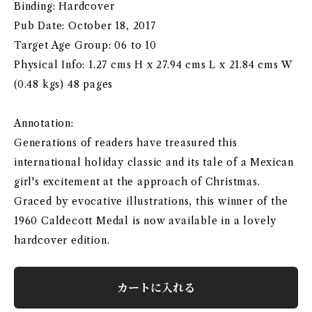
Binding: Hardcover
Pub Date: October 18, 2017
Target Age Group: 06 to 10
Physical Info: 1.27 cms H x 27.94 cms L x 21.84 cms W
(0.48 kgs) 48 pages
Annotation:
Generations of readers have treasured this
international holiday classic and its tale of a Mexican
girl's excitement at the approach of Christmas.
Graced by evocative illustrations, this winner of the
1960 Caldecott Medal is now available in a lovely
hardcover edition.
カートに入れる