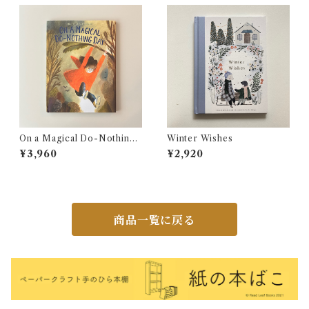
On a Magical Do-Nothing
Winter Wishes
Day
¥3,960
¥2,920
商品一覧に戻る