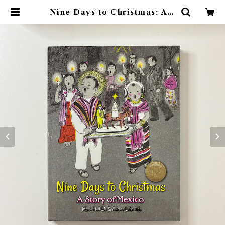
Nine Days to Christmas: A S
tory of Mexico | 素敵な洋書絵
本のお店 Read Leaf Books