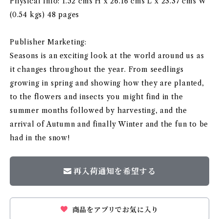
Physical Info: 1.52 cms H x 26.16 cms L x 23.37 cms W
(0.54 kgs) 48 pages
Publisher Marketing:
Seasons is an exciting look at the world around us as
it changes throughout the year. From seedlings
growing in spring and showing how they are planted,
to the flowers and insects you might find in the
summer months followed by harvesting, and the
arrival of Autumn and finally Winter and the fun to be
had in the snow!
再入荷通知を希望する
商品をアプリでお気に入り