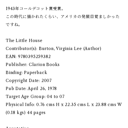
1943年コールデコット賞受賞。
この時代に描かれたくらい、アメリカの発展目覚ましかった
ですね。
The Little House
Contributor(s): Burton, Virginia Lee (Author)
EAN: 9780395259382
Publisher: Clarion Books
Binding: Paperback
Copyright Date: 2007
Pub Date: April 26, 1978
Target Age Group: 04 to 07
Physical Info: 0.76 cms H x 22.35 cms L x 23.88 cms W
(0.18 kgs) 44 pages