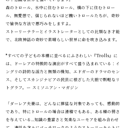
森のトロール、水中に住むトロール、橋の下に住むトロー
ル、無愛想で、信じられないほど醜いトロールたちが、奇妙
で愉快な方法で悪巧みをしますよ。
ストーリーテラーとイラストレーターとしての比類なき才能
で、北欧神話の奇妙で素晴らしい世界に命を吹き込みます。
"すべての子どもの本棚に並べるにふさわしい『Trolls』に
は、ドーレアの特徴的な演出がすべて盛り込まれている：イ
ングリの詩的な活力と無類の機知、エドガーのドラマのセン
ス、そしてスカンジナビアの民芸に根ざした大胆で剽軽なリ
トグラフ。ー スミソニアン・マガジン
「ダーレア夫妻は、どんなに獰猛な対象であっても、感動的
であり、特にトロールの場合は滑稽でもある、ある種の弱さ
を与えている...知識の豊富さと気楽なユーモアを組み合わせ
て、逸話を次々にパッチワークのようなストーリーキルトに