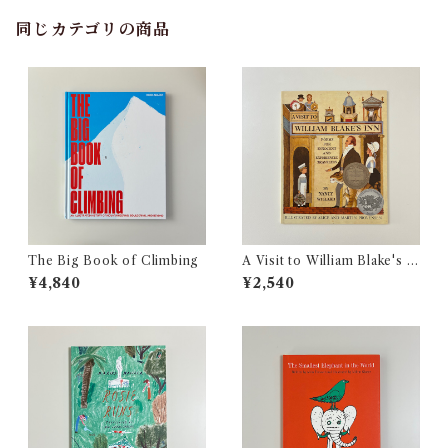
同じカテゴリの商品
The Big Book of Climbing
A Visit to William Blake's I
nn: Poems for Innocent an
¥4,840
¥2,540
d Experienced Travelers