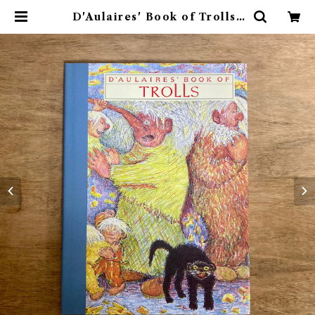
D'Aulaires' Book of Trolls |
素敵な洋書絵本のお店 Read Leaf
Books