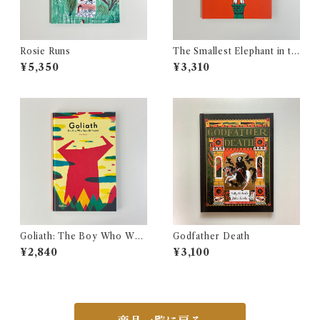
Rosie Runs
The Smallest Elephant in th
e World
¥5,350
¥3,310
Goliath: The Boy Who Was
Godfather Death
Different
¥2,840
¥3,100