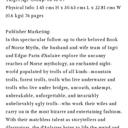
Physical Info: 1.45 cms H x 30.63 cms L x 22.81 cms W
(0.6 kgs) 76 pages
Publisher Marketing:
In this spectacular follow-up to their beloved Book
of Norse Myths, the husband-and-wife team of Ingri
and Edgar Parin d'Aulaire explore the uncanny
reaches of Norse mythology, an enchanted night-
world populated by trolls of all kinds--mountain
trolls, forest trolls, trolls who live underwater and
trolls who live under bridges, uncouth, unkempt,
unbreakable, unforgettable, and invariably
unbelievably ugly trolls--who work their wiles and
carry on in the most bizarre and entertaining fashions.
With their matchless talent as storytellers and
illustrators, the d'Aulaires bring to life the weird and