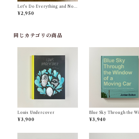
Let's Do Everything and Noth
ing
¥2,950
同じカテゴリの商品
Louis Undercover
Blue Sky Through the W
w of a Moving Car
¥3,900
¥3,940