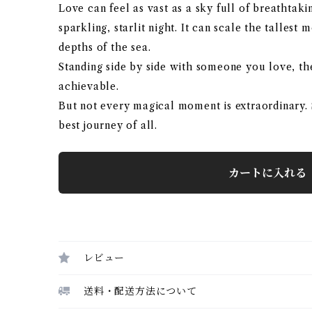
Love can feel as vast as a sky full of breathtaki
sparkling, starlit night. It can scale the tallest
depths of the sea.
Standing side by side with someone you love, t
achievable.
But not every magical moment is extraordinary. 
best journey of all.
カートに入れる
レビュー
送料・配送方法について