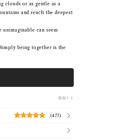
ng clouds or as gentle as a
 mountains and reach the deepest
he unimaginable can seem
Simply being together is the
通報する
(477)