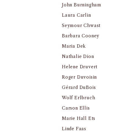
John Burningham
Laura Carlin
Seymour Chwast
Barbara Cooney
Maria Dek
Nathalie Dion
Helene Druvert
Roger Duvoisin
Gérard DuBois
Wolf Erlbruch
Carson Ellis
Marie Hall Ets
Linde Faas