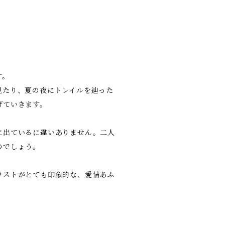
す。
見たり、夏の夜にトレイルを辿った
げていきます。
に出ているに違いありません。二人
のでしょう。
ラストがとても印象的な、愛情あふ