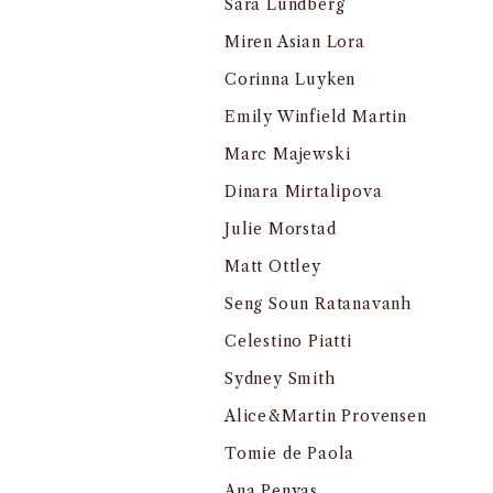
Sara Lundberg
Miren Asian Lora
Corinna Luyken
Emily Winfield Martin
Marc Majewski
Dinara Mirtalipova
Julie Morstad
Matt Ottley
Seng Soun Ratanavanh
Celestino Piatti
Sydney Smith
Alice&Martin Provensen
Tomie de Paola
Ana Penyas