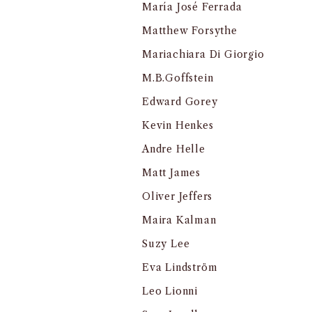
María José Ferrada
Matthew Forsythe
Mariachiara Di Giorgio
M.B.Goffstein
Edward Gorey
Kevin Henkes
Andre Helle
Matt James
Oliver Jeffers
Maira Kalman
Suzy Lee
Eva Lindström
Leo Lionni