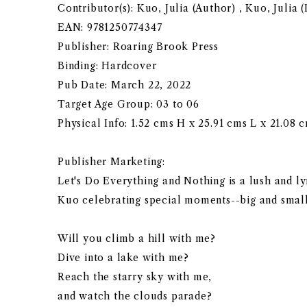
Contributor(s): Kuo, Julia (Author) , Kuo, Julia (
EAN: 9781250774347
Publisher: Roaring Brook Press
Binding: Hardcover
Pub Date: March 22, 2022
Target Age Group: 03 to 06
Physical Info: 1.52 cms H x 25.91 cms L x 21.08 
Publisher Marketing:
Let's Do Everything and Nothing is a lush and ly
Kuo celebrating special moments--big and small
Will you climb a hill with me?
Dive into a lake with me?
Reach the starry sky with me,
and watch the clouds parade?