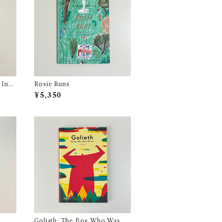
 Inn:
Rosie Runs
 Expe
¥5,350
Goliath: The Boy Who Was Di