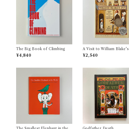
The Big Book of Climbing
A Visit to William Blake's
Poems for Innocent and
¥4,840
¥2,540
rienced Travelers
The Smallest Elephant in the
Godfather Death