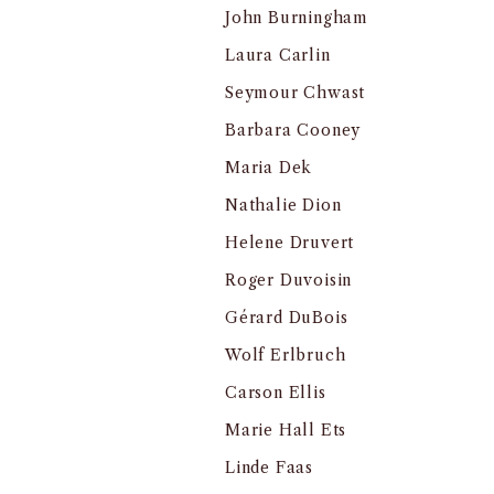
John Burningham
Laura Carlin
Seymour Chwast
Barbara Cooney
Maria Dek
Nathalie Dion
Helene Druvert
Roger Duvoisin
Gérard DuBois
Wolf Erlbruch
Carson Ellis
Marie Hall Ets
Linde Faas