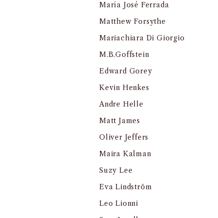
María José Ferrada
Matthew Forsythe
Mariachiara Di Giorgio
M.B.Goffstein
Edward Gorey
Kevin Henkes
Andre Helle
Matt James
Oliver Jeffers
Maira Kalman
Suzy Lee
Eva Lindström
Leo Lionni