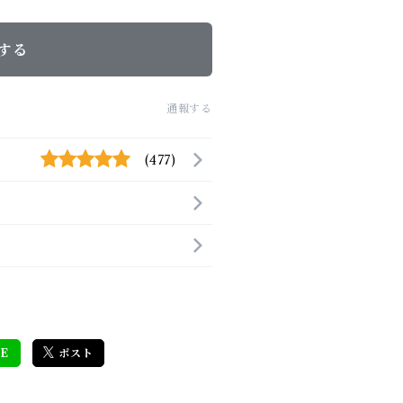
する
通報する
(477)
E
ポスト