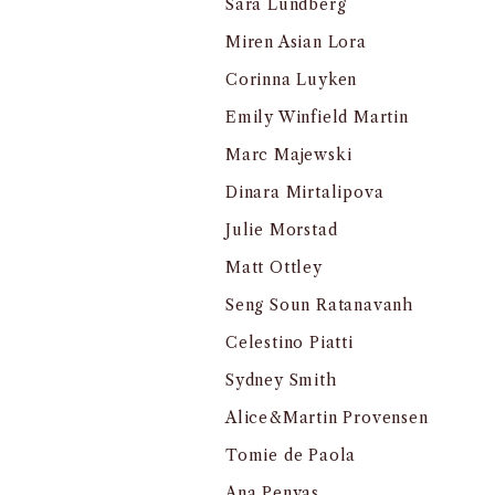
Sara Lundberg
Miren Asian Lora
Corinna Luyken
Emily Winfield Martin
Marc Majewski
Dinara Mirtalipova
Julie Morstad
Matt Ottley
Seng Soun Ratanavanh
Celestino Piatti
Sydney Smith
Alice&Martin Provensen
Tomie de Paola
Ana Penyas