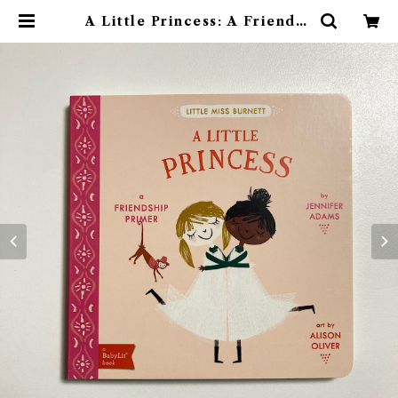
A Little Princess: A Friendsh
ip Primer | 素敵な洋書絵本のお店
Read Leaf Books