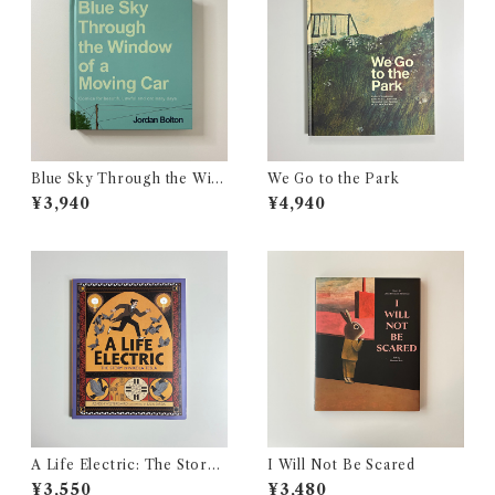
Blue Sky Through the Win
We Go to the Park
dow of a Moving Car
¥3,940
¥4,940
A Life Electric: The Story
I Will Not Be Scared
of Nikola Tesla
¥3,550
¥3,480