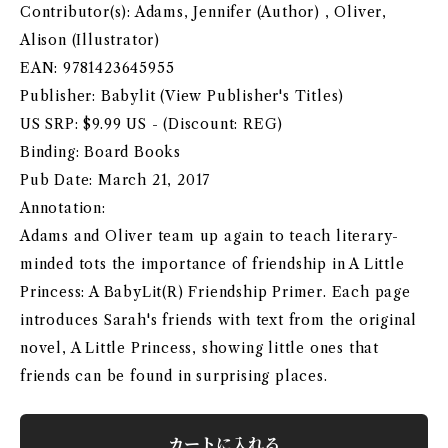
Contributor(s): Adams, Jennifer (Author) , Oliver,
Alison (Illustrator)
EAN: 9781423645955
Publisher: Babylit (View Publisher's Titles)
US SRP: $9.99 US - (Discount: REG)
Binding: Board Books
Pub Date: March 21, 2017
Annotation:
Adams and Oliver team up again to teach literary-
minded tots the importance of friendship in A Little
Princess: A BabyLit(R) Friendship Primer. Each page
introduces Sarah's friends with text from the original
novel, A Little Princess, showing little ones that
friends can be found in surprising places.
カートに入れる