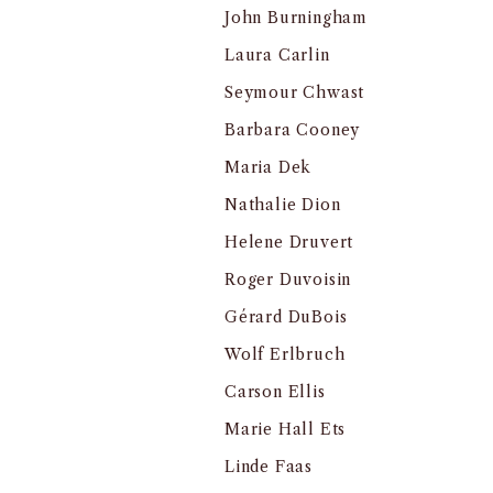
John Burningham
Laura Carlin
Seymour Chwast
Barbara Cooney
Maria Dek
Nathalie Dion
Helene Druvert
Roger Duvoisin
Gérard DuBois
Wolf Erlbruch
Carson Ellis
Marie Hall Ets
Linde Faas