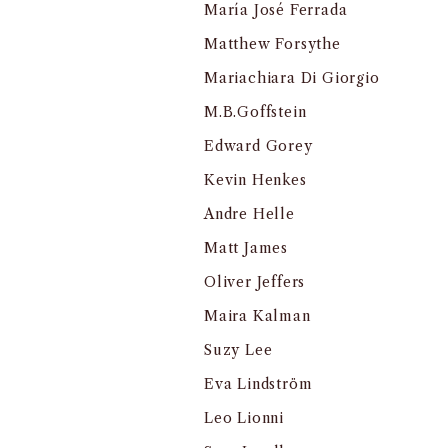
María José Ferrada
Matthew Forsythe
Mariachiara Di Giorgio
M.B.Goffstein
Edward Gorey
Kevin Henkes
Andre Helle
Matt James
Oliver Jeffers
Maira Kalman
Suzy Lee
Eva Lindström
Leo Lionni