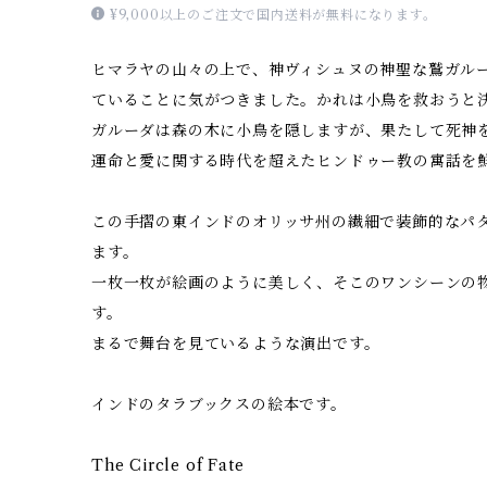
¥9,000以上のご注文で国内送料が無料になります。
ヒマラヤの山々の上で、神ヴィシュヌの神聖な鷲ガル
ていることに気がつきました。かれは小鳥を救おうと
ガルーダは森の木に小鳥を隠しますが、果たして死神
運命と愛に関する時代を超えたヒンドゥー教の寓話を
この手摺の東インドのオリッサ州の繊細で装飾的なパ
ます。
一枚一枚が絵画のように美しく、そこのワンシーンの
す。
まるで舞台を見ているような演出です。
インドのタラブックスの絵本です。
The Circle of Fate