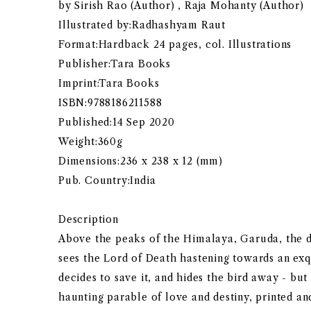
by Sirish Rao (Author) , Raja Mohanty (Author)
Illustrated by:Radhashyam Raut
Format:Hardback 24 pages, col. Illustrations
Publisher:Tara Books
Imprint:Tara Books
ISBN:9788186211588
Published:14 Sep 2020
Weight:360g
Dimensions:236 x 238 x 12 (mm)
Pub. Country:India
Description
Above the peaks of the Himalaya, Garuda, the d
sees the Lord of Death hastening towards an exqui
decides to save it, and hides the bird away - bu
haunting parable of love and destiny, printed a