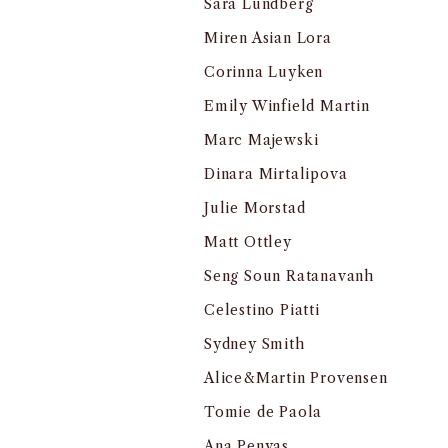
Sara Lundberg
Miren Asian Lora
Corinna Luyken
Emily Winfield Martin
Marc Majewski
Dinara Mirtalipova
Julie Morstad
Matt Ottley
Seng Soun Ratanavanh
Celestino Piatti
Sydney Smith
Alice&Martin Provensen
Tomie de Paola
Ana Penyas