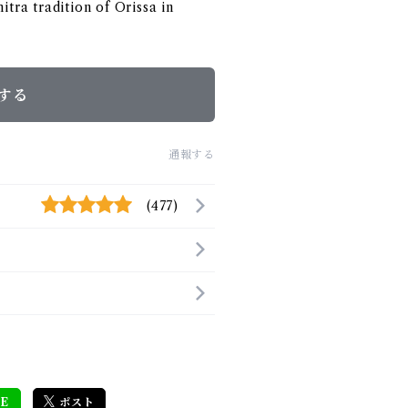
itra tradition of Orissa in
する
通報する
(477)
E
ポスト