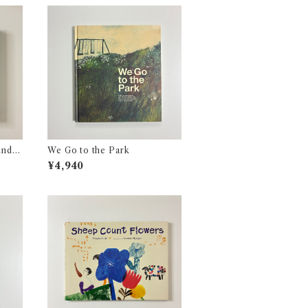
indo
We Go to the Park
¥4,940