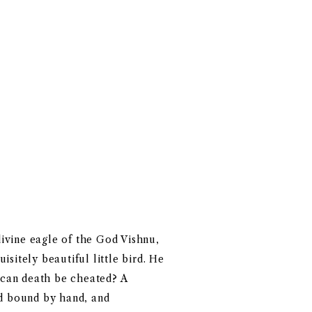
ivine eagle of the God Vishnu,
sitely beautiful little bird. He
t can death be cheated? A
nd bound by hand, and