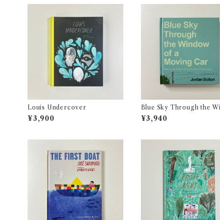
Louis Undercover
Blue Sky Through the W
w of a Moving Car
¥3,900
¥3,940