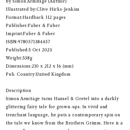
by Simon Armitage (Author)
Illustrated by:Clive Hicks-Jenkins
Format:Hardback 112 pages
Publisher:Faber & Faber
Imprint:Faber & Faber
ISBN:9780571384457
Published:5 Oct 2023
Weight:538g
Dimensions:210 x 212 x 16 (mm)
Pub. Country:United Kingdom
Description
Simon Armitage turns Hansel & Gretel into a darkly
glittering fairy tale for grown-ups. In vivid and
trenchant language, he puts a contemporary spin on
the tale we know from the Brothers Grimm. Here is a