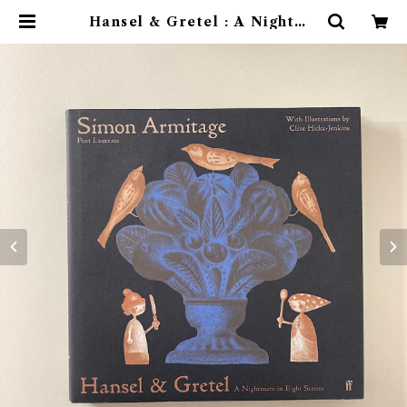
Hansel & Gretel : A Nightma
re in Eight Scenes | 素敵な洋書
絵本のお店 Read Leaf Books