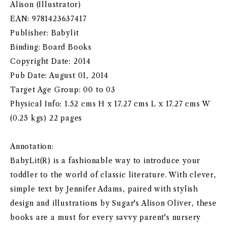
Alison (Illustrator)
EAN: 9781423637417
Publisher: Babylit
Binding: Board Books
Copyright Date: 2014
Pub Date: August 01, 2014
Target Age Group: 00 to 03
Physical Info: 1.52 cms H x 17.27 cms L x 17.27 cms W
(0.25 kgs) 22 pages
Annotation:
BabyLit(R) is a fashionable way to introduce your
toddler to the world of classic literature. With clever,
simple text by Jennifer Adams, paired with stylish
design and illustrations by Sugar's Alison Oliver, these
books are a must for every savvy parent's nursery