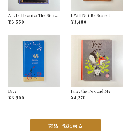
A Life Electric: The Story
I Will Not Be Scared
of Nikola Tesla
¥3,550
¥3,480
Dive
Jane, the Fox and Me
¥3,900
¥4,270
商品一覧に戻る