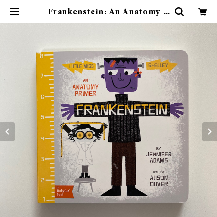
Frankenstein: An Anatomy P
rimer (Babylit) | 素敵な洋書絵
本のお店 Read Leaf Books