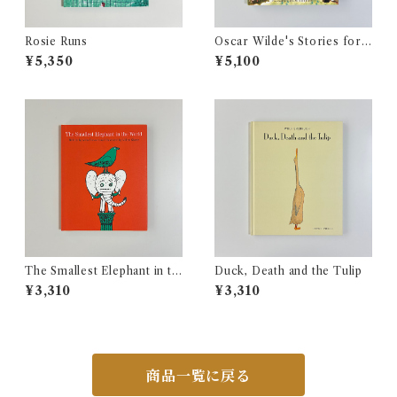
Rosie Runs
Oscar Wilde's Stories for
Children
¥5,350
¥5,100
The Smallest Elephant in th
Duck, Death and the Tulip
e World
¥3,310
¥3,310
商品一覧に戻る