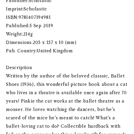
Publisher:Scholastic
Imprint:Scholastic
ISBN:9781407194981
Published:5 Sep 2019
Weight:214g
Dimensions:205 x 157 x 10 (mm)
Pub. Country:United Kingdom
Description
Written by the author of the beloved classsic, Ballet
Shoes (1936), this wonderful picture book about a cat
who lives in a theatre is available once again after 70
years! Pinkie the cat works at the ballet theatre as a
mouser. He loves watching the dancers, but he’s
scared of the mice he’s meant to catch! What’s a
ballet-loving cat to do? Collectible hardback with