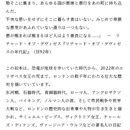
勢そこに集まり、あらゆる国が悪徳と悪行をあの町に持ち込
んだ。
不快な思いをせずにそこに暮らす者はいない。みじめで卑猥
な悪党があふれていない通りは一つもない。
悪が極まれば極まるほど人はより善良になる……」 ～ リ
チャード・オブ・デヴィゼス『リチャード・オブ・デヴィゼ
スの年代記』（1192年）
この絵本は、恐竜が地球を歩いていた時代から、2022年のエ
リザベス女王の死まで、ロンドンの数千年にわたる壮大な歴
史を描いていています。
氷河期、石器時代、青銅器時代、ローマ人、アングロサクソ
ン人、バイキング、ノルマン人の波、そして市民戦争や世界
大戦など、ロンドンの歴史的な出来事や人物が生き生きと描
かれ、サミュエル・ピープス、ヴィクトリア女王、チャール
ズ・ディケンズ、ヴァージニア・ウルフなどの著名人の日記