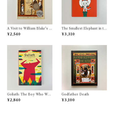
A Visit to William Blake's I
The Smallest Elephant in th
nn: Poems for Innocent an
e World
¥2,540
¥3,310
d Experienced Travelers
Goliath: The Boy Who Was
Godfather Death
Different
¥2,840
¥3,100