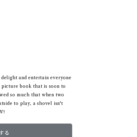
delight and entertain everyone
, picture book that is soon to
snowed so much that when two
side to play, a shovel isn't
W!
する