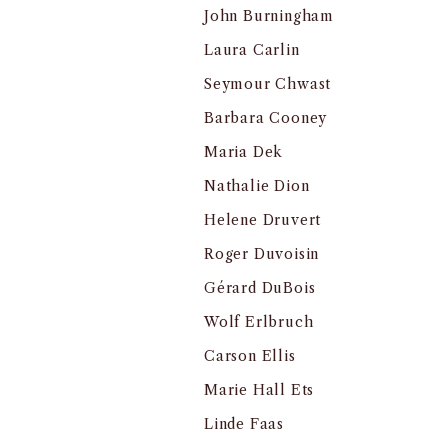
John Burningham
Laura Carlin
Seymour Chwast
Barbara Cooney
Maria Dek
Nathalie Dion
Helene Druvert
Roger Duvoisin
Gérard DuBois
Wolf Erlbruch
Carson Ellis
Marie Hall Ets
Linde Faas