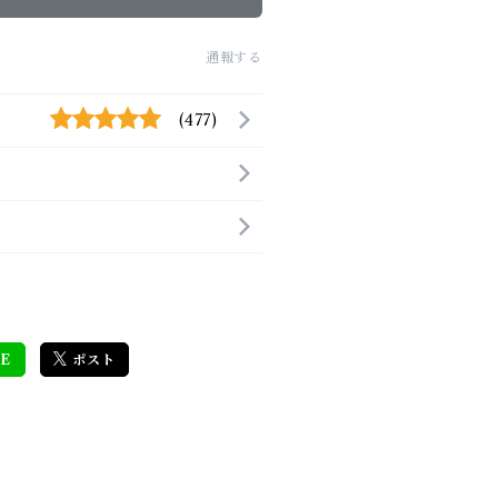
通報する
(477)
E
ポスト