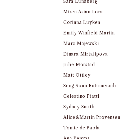
Sara Lundberg
Miren Asian Lora
Corinna Luyken
Emily Winfield Martin
Marc Majewski
Dinara Mirtalipova
Julie Morstad
Matt Ottley
Seng Soun Ratanavanh
Celestino Piatti
Sydney Smith
Alice&Martin Provensen
Tomie de Paola
Ana Penyas