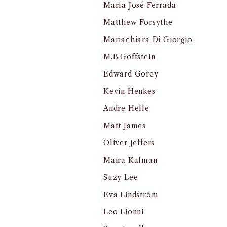
María José Ferrada
Matthew Forsythe
Mariachiara Di Giorgio
M.B.Goffstein
Edward Gorey
Kevin Henkes
Andre Helle
Matt James
Oliver Jeffers
Maira Kalman
Suzy Lee
Eva Lindström
Leo Lionni