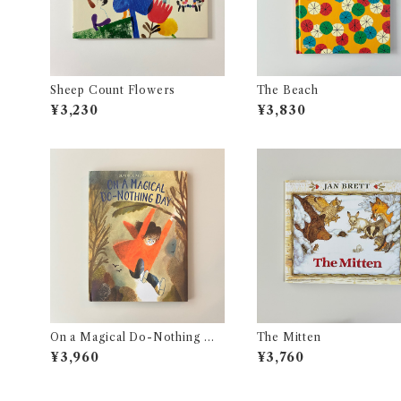
Sheep Count Flowers
The Beach
¥3,230
¥3,830
On a Magical Do-Nothing Da
The Mitten
y
¥3,960
¥3,760