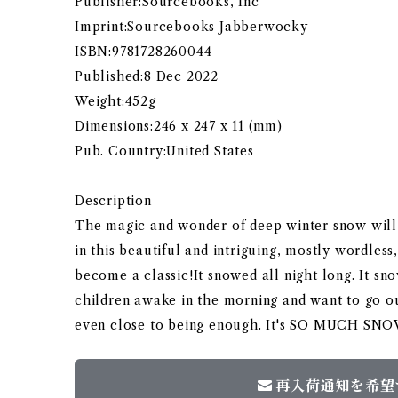
Publisher:Sourcebooks, Inc
Imprint:Sourcebooks Jabberwocky
ISBN:9781728260044
Published:8 Dec 2022
Weight:452g
Dimensions:246 x 247 x 11 (mm)
Pub. Country:United States
Description
The magic and wonder of deep winter snow will 
in this beautiful and intriguing, mostly wordless
become a classic!It snowed all night long. It 
children awake in the morning and want to go out
even close to being enough. It's SO MUCH SNO
再入荷通知を希望