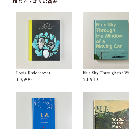
同じカテゴリの商品
Louis Undercover
Blue Sky Through the W
w of a Moving Car
¥3,900
¥3,940