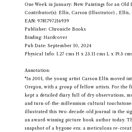
One Week in January: New Paintings for an Old 
Contributor(s): Ellis, Carson (Illustrator) , Ellis
EAN: 9781797216959
Publisher: Chronicle Books
Binding: Hardcover
Pub Date: September 10, 2024
Physical Info: 1.27 cms H x 23.11 cms L x 19.3 cm
Annotation:
"In 2001, the young artist Carson Ellis moved in
Oregon, with a group of fellow artists. For the f
kept a detailed diary full of dry observations, mo
and turn-of-the-millennium cultural touchstones
illustrated this two-decade-old journal in the s
an award-winning picture book author today. Th
snapshot of a bygone era; a meticulous re-creati