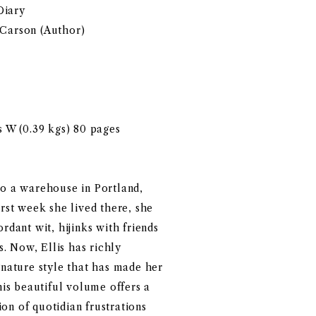
Diary
, Carson (Author)
s W (0.39 kgs) 80 pages
to a warehouse in Portland,
irst week she lived there, she
rdant wit, hijinks with friends
. Now, Ellis has richly
ignature style that has made her
is beautiful volume offers a
on of quotidian frustrations