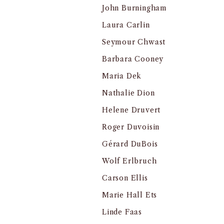
John Burningham
Laura Carlin
Seymour Chwast
Barbara Cooney
Maria Dek
Nathalie Dion
Helene Druvert
Roger Duvoisin
Gérard DuBois
Wolf Erlbruch
Carson Ellis
Marie Hall Ets
Linde Faas