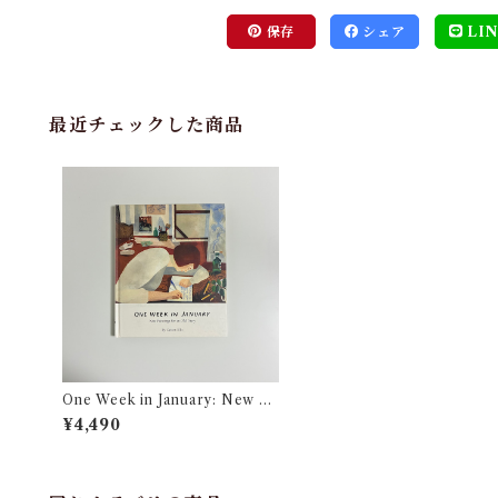
保存
シェア
LIN
最近チェックした商品
One Week in January: New Pa
intings for an Old Diary
¥4,490