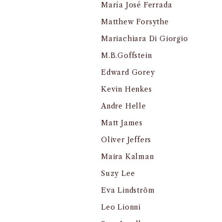
María José Ferrada
Matthew Forsythe
Mariachiara Di Giorgio
M.B.Goffstein
Edward Gorey
Kevin Henkes
Andre Helle
Matt James
Oliver Jeffers
Maira Kalman
Suzy Lee
Eva Lindström
Leo Lionni