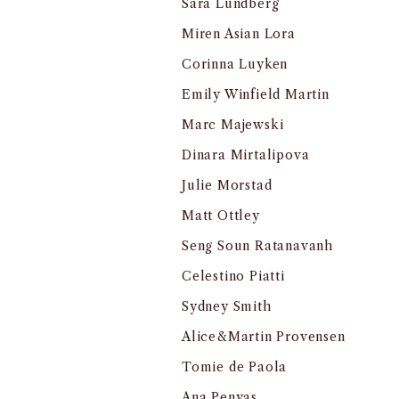
Sara Lundberg
Miren Asian Lora
Corinna Luyken
Emily Winfield Martin
Marc Majewski
Dinara Mirtalipova
Julie Morstad
Matt Ottley
Seng Soun Ratanavanh
Celestino Piatti
Sydney Smith
Alice&Martin Provensen
Tomie de Paola
Ana Penyas