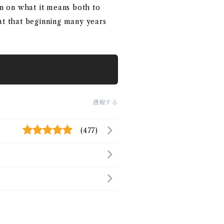
n on what it means both to
 at that beginning many years
通報する
(477)