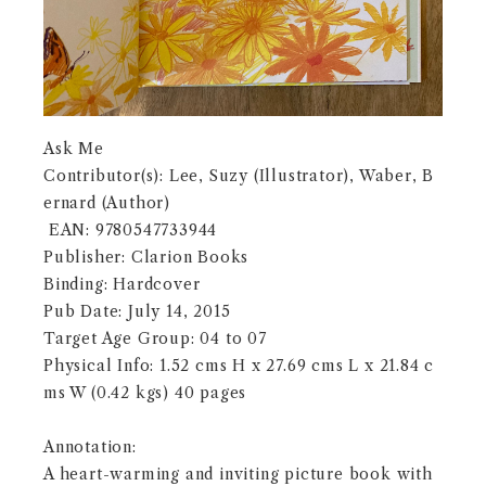
Ask Me
Contributor(s): Lee, Suzy (Illustrator), Waber, B
ernard (Author)
EAN: 9780547733944
Publisher: Clarion Books
Binding: Hardcover
Pub Date: July 14, 2015
Target Age Group: 04 to 07
Physical Info: 1.52 cms H x 27.69 cms L x 21.84 c
ms W (0.42 kgs) 40 pages
Annotation:
A heart-warming and inviting picture book with