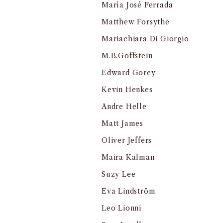
María José Ferrada
Matthew Forsythe
Mariachiara Di Giorgio
M.B.Goffstein
Edward Gorey
Kevin Henkes
Andre Helle
Matt James
Oliver Jeffers
Maira Kalman
Suzy Lee
Eva Lindström
Leo Lionni