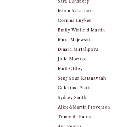
Sara Lundberg
Miren Asian Lora
Corinna Luyken
Emily Winfield Martin
Marc Majewski
Dinara Mirtalipova
Julie Morstad
Matt Ottley
Seng Soun Ratanavanh
Celestino Piatti
Sydney Smith
Alice&Martin Provensen
Tomie de Paola
Ana Penyas