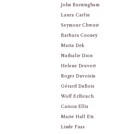
John Burningham
Laura Carlin
Seymour Chwast
Barbara Cooney
Maria Dek
Nathalie Dion
Helene Druvert
Roger Duvoisin
Gérard DuBois
Wolf Erlbruch
Carson Ellis
Marie Hall Ets
Linde Faas