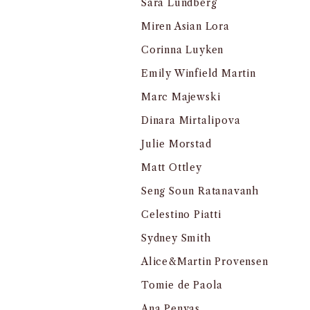
Sara Lundberg
Miren Asian Lora
Corinna Luyken
Emily Winfield Martin
Marc Majewski
Dinara Mirtalipova
Julie Morstad
Matt Ottley
Seng Soun Ratanavanh
Celestino Piatti
Sydney Smith
Alice&Martin Provensen
Tomie de Paola
Ana Penyas