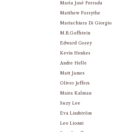
María José Ferrada
Matthew Forsythe
Mariachiara Di Giorgio
M.B.Goffstein
Edward Gorey
Kevin Henkes
Andre Helle
Matt James
Oliver Jeffers
Maira Kalman
Suzy Lee
Eva Lindström
Leo Lionni