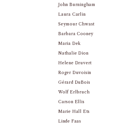
John Burningham
Laura Carlin
Seymour Chwast
Barbara Cooney
Maria Dek
Nathalie Dion
Helene Druvert
Roger Duvoisin
Gérard DuBois
Wolf Erlbruch
Carson Ellis
Marie Hall Ets
Linde Faas