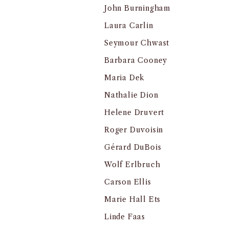
John Burningham
Laura Carlin
Seymour Chwast
Barbara Cooney
Maria Dek
Nathalie Dion
Helene Druvert
Roger Duvoisin
Gérard DuBois
Wolf Erlbruch
Carson Ellis
Marie Hall Ets
Linde Faas