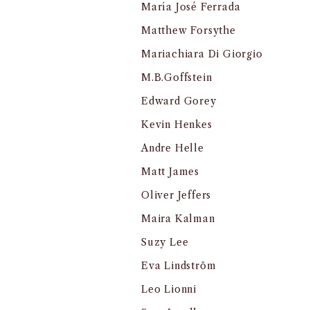
María José Ferrada
Matthew Forsythe
Mariachiara Di Giorgio
M.B.Goffstein
Edward Gorey
Kevin Henkes
Andre Helle
Matt James
Oliver Jeffers
Maira Kalman
Suzy Lee
Eva Lindström
Leo Lionni