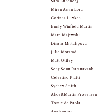
Sara Lundberg
Miren Asian Lora
Corinna Luyken
Emily Winfield Martin
Marc Majewski
Dinara Mirtalipova
Julie Morstad
Matt Ottley
Seng Soun Ratanavanh
Celestino Piatti
Sydney Smith
Alice&Martin Provensen
Tomie de Paola
Ana Penyas