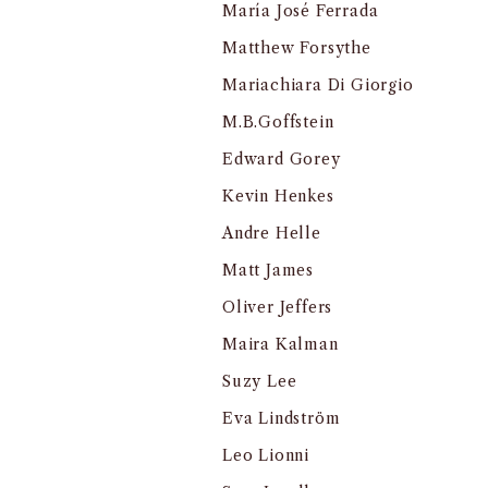
María José Ferrada
Matthew Forsythe
Mariachiara Di Giorgio
M.B.Goffstein
Edward Gorey
Kevin Henkes
Andre Helle
Matt James
Oliver Jeffers
Maira Kalman
Suzy Lee
Eva Lindström
Leo Lionni