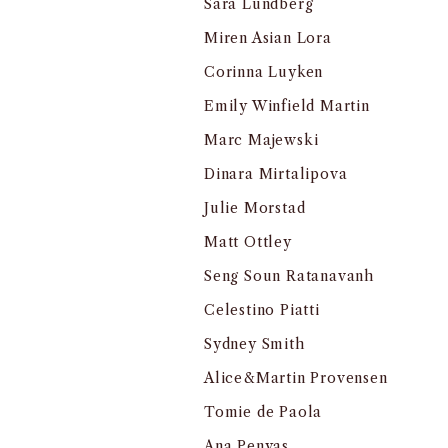
Sara Lundberg
Miren Asian Lora
Corinna Luyken
Emily Winfield Martin
Marc Majewski
Dinara Mirtalipova
Julie Morstad
Matt Ottley
Seng Soun Ratanavanh
Celestino Piatti
Sydney Smith
Alice&Martin Provensen
Tomie de Paola
Ana Penyas