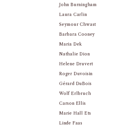
John Burningham
Laura Carlin
Seymour Chwast
Barbara Cooney
Maria Dek
Nathalie Dion
Helene Druvert
Roger Duvoisin
Gérard DuBois
Wolf Erlbruch
Carson Ellis
Marie Hall Ets
Linde Faas